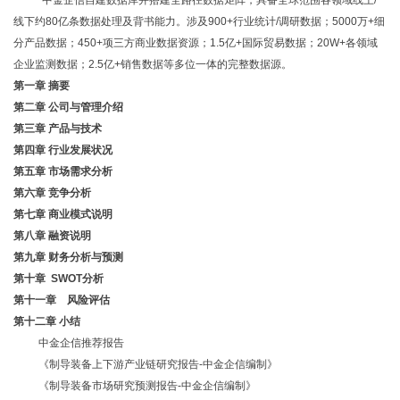
中金企信自建数据库并搭建全路径数据矩阵，具备全球范围各领域线上
/
线下约80亿条数据处理及背书能力。涉及900+行业统计/调研数据；5000万+细
分产品数据；450+项三方商业数据资源；1.5亿+国际贸易数据；20W+各领域
企业监测数据；2.5亿+销售数据等多位一体的完整数据源。
第一章
摘要
第二章
公司与管理介绍
第三章
产品与技术
第四章
行业发展状况
第五章
市场需求分析
第六章
竞争分析
第七章
商业模式说明
第八章
融资说明
第九章
财务分析与预测
第十章
SWOT分析
第十一章 风险评估
第十二章
小结
中金企信推荐报告
《制导装备上下游产业链研究报告-中金企信编制》
《制导装备
市场研究预测报告
-中金企信编制》