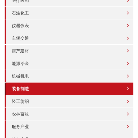
医疗医药
石油化工
仪器仪表
车辆交通
房产建材
能源冶金
机械机电
装备制造
轻工纺织
农林畜牧
服务产业