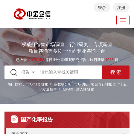
登录
注册
Toggl
navig
权威打造集市场调查、行业研究、专项调查
项目咨询等多位一体的专业咨询平台
已收录
7.973.258
篇行业/公司/宏观研究报告，昨日新增
1088
篇
热门搜索：
市场地位研究
行业数据分析
市场调研
项目可行性报告
“十五
五”发展报告
行研报告
进入性研究
国产化率报告