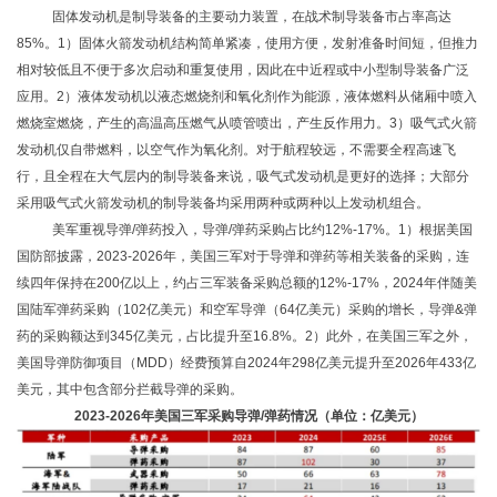
固体发动机是制导装备的主要动力装置，在战术制导装备市占率高达
85%。1）固体火箭发动机结构简单紧凑，使用方便，发射准备时间短，但推力
相对较低且不便于多次启动和重复使用，因此在中近程或中小型制导装备广泛
应用。2）液体发动机以液态燃烧剂和氧化剂作为能源，液体燃料从储厢中喷入
燃烧室燃烧，产生的高温高压燃气从喷管喷出，产生反作用力。3）吸气式火箭
发动机仅自带燃料，以空气作为氧化剂。对于航程较远，不需要全程高速飞
行，且全程在大气层内的制导装备来说，吸气式发动机是更好的选择；大部分
采用吸气式火箭发动机的制导装备均采用两种或两种以上发动机组合。
美军重视导弹
/弹药投入，导弹/弹药采购占比约12%-17%。1）根据美国
国防部披露，2023-2026年，美国三军对于导弹和弹药等相关装备的采购，连
续四年保持在200亿以上，约占三军装备采购总额的12%-17%，2024年伴随美
国陆军弹药采购（102亿美元）和空军导弹（64亿美元）采购的增长，导弹&弹
药的采购额达到345亿美元，占比提升至16.8%。2）此外，在美国三军之外，
美国导弹防御项目（MDD）经费预算自2024年298亿美元提升至2026年433亿
美元，其中包含部分拦截导弹的采购。
2023-2026年美国三军采购导弹/弹药情况（单位：亿美元）