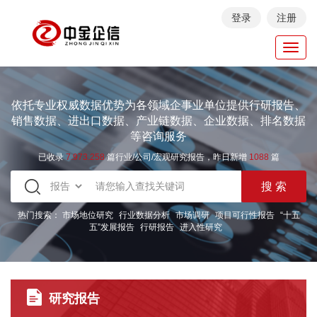
登录
注册
Toggl
navig
依托专业权威数据优势为各领域企事业单位提供行研报告、
销售数据、进出口数据、产业链数据、企业数据、排名数据
等咨询服务
已收录
7.973.258
篇行业/公司/宏观研究报告，昨日新增
1088
篇
热门搜索：
市场地位研究
行业数据分析
市场调研
项目可行性报告
“十五
五”发展报告
行研报告
进入性研究
研究报告