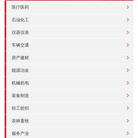
医疗医药
石油化工
仪器仪表
车辆交通
房产建材
能源冶金
机械机电
装备制造
轻工纺织
农林畜牧
服务产业