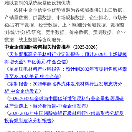
难以复制的系统级基础设施优势。
依托中金企信专业优势资源为各领域提供进出口数据、
产销量数据、供需数据、市场规模数据、
企业排名、
市场份
额
/占有率数据、经营数据、上下游/细分领域数据、数据监
测/统计/分析/研究、竞争数据、价格数据、预测数据、企业
数据、线上数据等咨询服务
。
中金企信国际咨询相关报告推荐（
2025-2026）
《
天冬聚脲高分子材料行业定制报告：预计
2029年市场规模
将增长至5.35亿美元-中金企信
》
《
单晶压电材料产业链报告：预计到
2032年市场销售额将攀
升至28.70亿美元-中金企信
》
《
定制报告：
2026年超临界流体发泡材料行业发展态势分
析-中金企信发布
》
《
2026-2032年全球与中国碳纤维预浸料行业全景监测调研
及产业链上下游分析报告-中金企信发布
》
《
2026-2032年中国磷酸铁锂正极材料行业供需形势分析及
投资规划建议分析报告
》