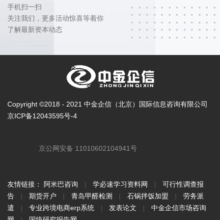
手机扫一扫
关注我们，更多活动惊喜等着你
了解最新资本动态
Copyright ©2018 - 2021 中金企信（北京）国际信息咨询有限公司
京ICP备12043595号-4
京公网安备 11010602104941号
友情链接：
阿米巴咨询
|
学必速学习资料网
|
可行性调查报
告
|
期货开户
|
青岛甲醛检测
|
石锅拌饭加盟
|
劳务派
遣
|
专业跨境电商erp系统
|
发表论文
|
中金企信市场咨询
网
|
国统研究报告网