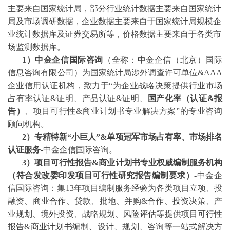
主要来自国家统计局，部分行业统计数据主要来自国家统计
局及市场调研数据，企业数据主要来自于国家统计局规模企
业统计数据库及证券交易所等，价格数据主要来自于各类市
场监测数据库。
1）中金企信国际咨询
（全称：中金企信（北京）国际
信息咨询有限公司）为国家统计局涉外调查许可单位
&AAA
企业信用认证机构，致力于“为企业战略决策提供行业
市场
占有率
认证
&证明、产品认证&证明、
国产化率（认证
&报
告）
、
项目可行性
&商业计划书专业解决方案”的专业咨询
顾问机构。
2
）专精特新
“小巨人”&单项冠军市场占有率、市场排名
认证服务
-中金企信国际咨询。
3
）项目可行性报告
&商业计划书专业权威编制服务机构
（符合发改委印发项目可行性研究报告编制要求）
-中金企
信国际咨询：集13年项目编制服务经验为各类项目立项、投
融资、商业合作、贷款、批地、并购&合作、投资决策、产
业规划、境外投资、战略规划、风险评估等提供项目可行性
报告&商业计划书编制、设计、规划、咨询等一站式解决方