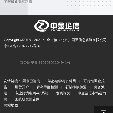
了解最新资本动态
Copyright ©2018 - 2021 中金企信（北京）国际信息咨询有限公司
京ICP备12043595号-4
京公网安备 11010602104941号
友情链接：
阿米巴咨询
|
学必速学习资料网
|
可行性调查报
告
|
期货开户
|
青岛甲醛检测
|
石锅拌饭加盟
|
劳务派
遣
|
专业跨境电商erp系统
|
发表论文
|
中金企信市场咨询
网
|
国统研究报告网
网站地图