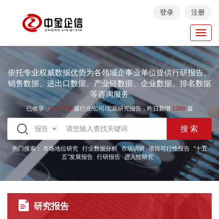
登录
注册
Toggl
navig
依托专业权威数据优势为各领域企事业单位提供行研报告、
销售数据、进出口数据、产业链数据、企业数据、排名数据
等咨询服务
已收录
7.973.258
篇行业/公司/宏观研究报告，昨日新增
1088
篇
热门搜索：
市场地位研究
行业数据分析
市场调研
项目可行性报告
“十五
五”发展报告
行研报告
进入性研究
研究报告