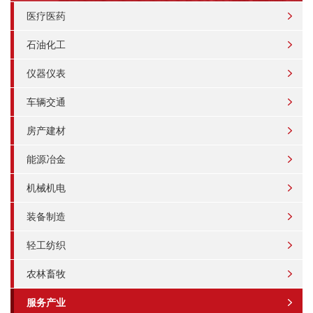
医疗医药
石油化工
仪器仪表
车辆交通
房产建材
能源冶金
机械机电
装备制造
轻工纺织
农林畜牧
服务产业