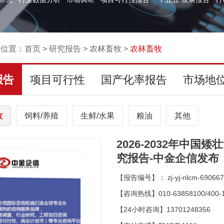
的位置：
首页
>
研究报告
>
农林畜牧
>
农林畜牧
报告
项目可行性
国产化率报告
市场地
牧
饲料/养殖
生鲜/水果
粮油
其他
2026-2032年中
究报告-中金企信发布
【报告编号】： zj-yj-nlcm-690667
【咨询热线】010-63858100/400-1
【24小时咨询】13701248356