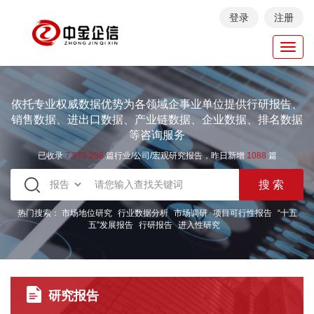
登录
注册
Toggl
navig
依托专业权威数据优势为各领域企事业单位提供行研报告、
销售数据、进出口数据、产业链数据、企业数据、排名数据
等咨询服务
已收录
7.973.258
篇行业/公司/宏观研究报告，昨日新增
1088
篇
热门搜索：
市场地位研究
行业数据分析
市场调研
项目可行性报告
“十五
五”发展报告
行研报告
进入性研究
研究报告