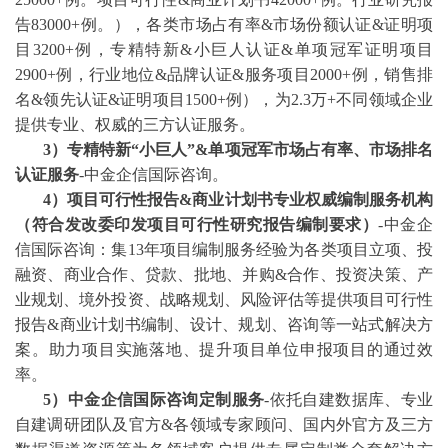
告83000+例。），各类市场占有率&市场份额认证&证明项
目3200+例，专精特新&小巨人认证&单项冠军证明项目
2900+例，行业地位&品牌认证&服务项目2000+例，销售排
名&领先认证&证明项目1500+例），为2.3万+不同领域企业
提供专业、权威的三方认证服务。
3
）专精特新
“小巨人”&单项冠军市场占有率、市场排名
认证服务
-中金企信国际咨询。
4
）项目可行性报告
&商业计划书专业权威编制服务机构
（符合发改委印发项目可行性研究报告编制要求）
-中金企
信国际咨询：集13年项目编制服务经验为各类项目立项、投
融资、商业合作、贷款、批地、并购&合作、投资决策、产
业规划、境外投资、战略规划、风险评估等提供项目可行性
报告&商业计划书编制、设计、规划、咨询等一站式解决方
案。助力项目实施落地、提升项目单位申报项目的通过效
率。
5）中金企信国际咨询定制服务
-依托自建数据库、专业
自建调研团队及官方&各领域专家顾问、国内外官方及三方