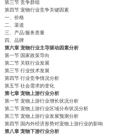
第三节
竞争群组
第四节
宠物
行业竞争关键因素
一
、
价格
二
、
渠道
三
、
产品
/服务质量
四
、
品牌
第
六
章
宠物
行业主导驱动因素分析
第一节
国家政策导向
第二节
关联行业发展
第三节
行业技术发展
第四节
行业竞争情况分析
第五节
社会需求的变化
第
七
章
宠物
上游行业分析
第一节
宠物
上游行业增长状况分析
第二节
宠物
上游行业区域分布状况分析
第三节
宠物
上游行业发展预测分析
第四节
国内外经济形势对
宠物
上游行业的影响
第
八
章
宠物
下游行业分析