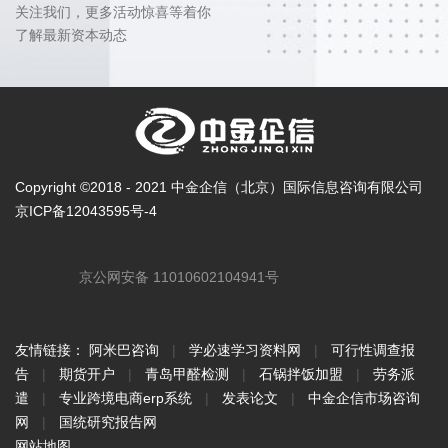
关注我们，更多活动惊喜等着你
了解最新资本动态
Copyright ©2018 - 2021 中金企信（北京）国际信息咨询有限公司
京ICP备12043595号-4
京公网安备 11010602104941号
友情链接：
阿米巴咨询
|
学必速学习资料网
|
可行性调查报
告
|
期货开户
|
青岛甲醛检测
|
石锅拌饭加盟
|
劳务派
遣
|
专业跨境电商erp系统
|
发表论文
|
中金企信市场咨询
网
|
国统研究报告网
网站地图