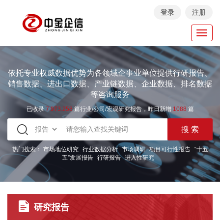
登录
注册
Toggl
navig
依托专业权威数据优势为各领域企事业单位提供行研报告、
销售数据、进出口数据、产业链数据、企业数据、排名数据
等咨询服务
已收录
7.973.258
篇行业/公司/宏观研究报告，昨日新增
1088
篇
热门搜索：
市场地位研究
行业数据分析
市场调研
项目可行性报告
“十五
五”发展报告
行研报告
进入性研究
研究报告