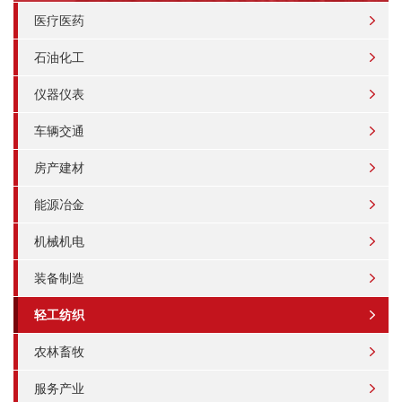
医疗医药
石油化工
仪器仪表
车辆交通
房产建材
能源冶金
机械机电
装备制造
轻工纺织
农林畜牧
服务产业