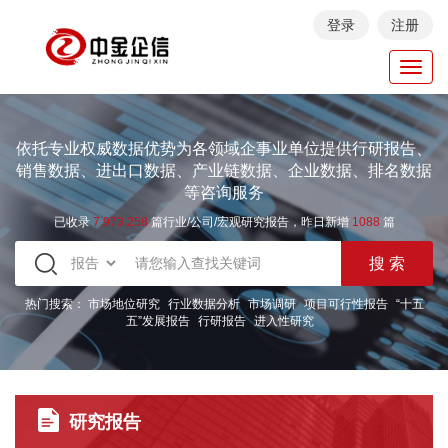
登录
注册
Toggl
navig
依托专业权威数据优势为各领域企事业单位提供行研报告、
销售数据、进出口数据、产业链数据、企业数据、排名数据
等咨询服务
已收录
7.973.258
篇行业/公司/宏观研究报告，昨日新增
1088
篇
热门搜索：
市场地位研究
行业数据分析
市场调研
项目可行性报告
“十五
五”发展报告
行研报告
进入性研究
研究报告