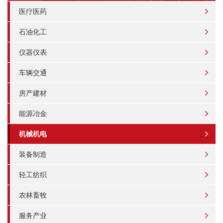
医疗医药
石油化工
仪器仪表
车辆交通
房产建材
能源冶金
机械机电
装备制造
轻工纺织
农林畜牧
服务产业