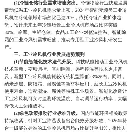
(2)冷链仓储行业需求增速突出。
冷链物流行业快速发展
带动低温工业冷风机需求量上涨，
2024年智能变频类工业冷
风机在冷链领域市场占比已达70%，依托冷链产业扩张趋
势，预计未来五年冷链场景工业冷风机市场占比将突破
80%。冷库、生鲜仓储、食品加工企业对低温控温、智能除
霜的工业冷风机需求旺盛，推动专用型工业冷风机研发生
产。
三、工业冷风机行业发展趋势预判
(1)节能智能化技术迭代升级。
科技赋能推动工业冷风机
技术革新，变频调控、智能除霜、远程控温等技术逐步普
及，新型工业冷风机能耗较传统机型降低
23%左右。同时，
纳米涂层、防结霜、耐腐蚀等新材料应用，延长工业冷风机
使用寿命，适配潮湿、腐蚀等特殊工业场景。智能化改造让
工业冷风机可实时监测环境温度、自动调节运行功率，大幅
降低人工运维成本。
(2)绿色政策推动行业标准升级。
国内节能环保相关政策
持续收紧，针对工业降温设备出台能效分级标准，
2026年符
合一级能效标准的工业冷风机市场占比提升至41%，相比去