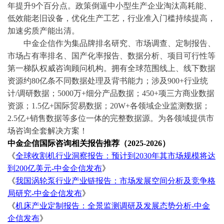
年提升9个百分点。政策倒逼中小型生产企业淘汰高耗能、
低效能老旧设备，优化生产工艺，行业准入门槛持续提高，
加速劣质产能出清。
中金企信作为集品牌排名研究、市场调查、定制报告、
市场占有率排名、国产化率报告、数据分析、项目可行性等
第一梯队权威咨询顾问机构。拥有全球范围线上、线下数据
资源约
80亿条不同数据处理及背书能力；涉及900+行业统
计/调研数据；5000万+细分产品数据；450+项三方商业数据
资源；1.5亿+国际贸易数据；20W+各领域企业监测数据；
2.5亿+销售数据等多位一体的完整数据源。为各领域提供市
场咨询全套解决方案！
中金企信国际咨询相关报告推荐（
2025-2026）
《
全球收割机行业洞察报告：预计到
2030年其市场规模将达
到200亿美元-中金企信发布
》
《
我国涡轮泵行业产业链报告：市场发展空间分析及竞争格
局研究
-中金企信发布
》
《
机床产业定制报告：全景监测调研及发展态势分析
-中金
企信发布
》