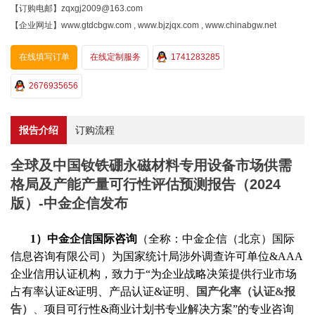
【订购电邮】zqxgj2009@163.com
【企业网址】www.gtdcbgw.com , www.bjzjqx.com , www.chinabgw.net
在线填写订单
在线定制服务
1741283285
2676935656
报告介绍
订购流程
全球及中国钕铁硼永磁材料专用设备市场供需
格局及产能产量可行性评估预测报告（2024
版）-中金企信发布
1）中金企信国际咨询
（全称：中金企信（北京）国际
信息咨询有限公司）为国家统计局涉外调查许可单位
&AAA
企业信用认证机构，致力于“为企业战略决策提供行业
市场
占有率
认证
&证明、产品认证&证明、
国产化率（认证
&报
告）
、
项目可行性
&商业计划书专业解决方案”的专业咨询