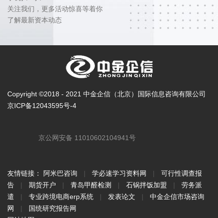
关注我们，更多活动惊喜等着你
了解最新资本动态
Copyright ©2018 - 2021 中金企信（北京）国际信息咨询有限公司
京ICP备12043595号-4
京公网安备 11010602104941号
友情链接：
阿米巴咨询
|
学必速学习资料网
|
可行性调查报
告
|
期货开户
|
青岛甲醛检测
|
石锅拌饭加盟
|
劳务派
遣
|
专业跨境电商erp系统
|
发表论文
|
中金企信市场咨询
网
|
国统研究报告网