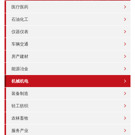
医疗医药
石油化工
仪器仪表
车辆交通
房产建材
能源冶金
机械机电
装备制造
轻工纺织
农林畜牧
服务产业