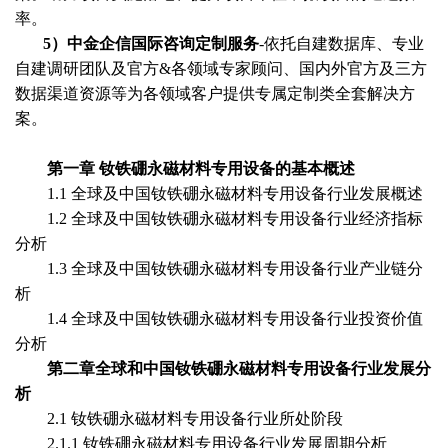
率。
5）中金企信国际咨询定制服务
-依托自建数据库、专业
自建调研团队及官方&各领域专家顾问、国内外官方及三方
数据渠道资源等为各领域客户提供专属定制类全套解决方
案。
第一章
钕铁硼永磁材料专用设备
的基本概述
1.1 全球及中国
钕铁硼永磁材料专用设备
行业发展概述
1.2 全球及中国
钕铁硼永磁材料专用设备
行业经济指标
分析
1.3 全球及中国
钕铁硼永磁材料专用设备
行业产业链分
析
1.4 全球及中国
钕铁硼永磁材料专用设备
行业投资价值
分析
第二章全球和中国
钕铁硼永磁材料专用设备
行业发展分
析
2.1
钕铁硼永磁材料专用设备
行业所处阶段
2.1.1
钕铁硼永磁材料专用设备
行业发展周期分析