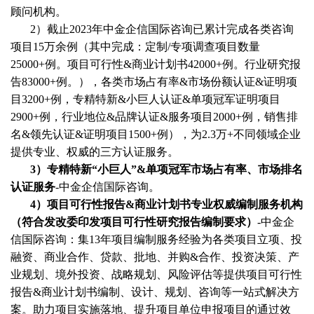
顾问机构。
2）截止2023年中金企信国际咨询已累计完成各类咨询
项目15万余例（其中完成：
定制
/
专项调查项目数量
25000+例。项目可行性&商业计划书42000+例。行业研究报
告83000+例。），各类市场占有率&市场份额认证&证明项
目3200+例，专精特新&小巨人认证&单项冠军证明项目
2900+例，行业地位&品牌认证&服务项目2000+例，销售排
名&领先认证&证明项目1500+例），为2.3万+不同领域企业
提供专业、权威的三方认证服务。
3
）专精特新
“小巨人”&单项冠军市场占有率、市场排名
认证服务
-中金企信国际咨询。
4
）项目可行性报告
&商业计划书专业权威编制服务机构
（符合发改委印发项目可行性研究报告编制要求）
-中金企
信国际咨询：集13年项目编制服务经验为各类项目立项、投
融资、商业合作、贷款、批地、并购&合作、投资决策、产
业规划、境外投资、战略规划、风险评估等提供项目可行性
报告&商业计划书编制、设计、规划、咨询等一站式解决方
案。助力项目实施落地、提升项目单位申报项目的通过效