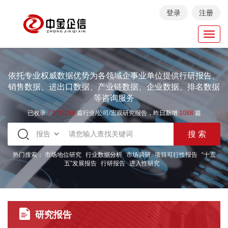
登录
注册
Toggl
navig
依托专业权威数据优势为各领域企事业单位提供行研报告、
销售数据、进出口数据、产业链数据、企业数据、排名数据
等咨询服务
已收录
7.973.258
篇行业/公司/宏观研究报告，昨日新增
1088
篇
热门搜索：
市场地位研究
行业数据分析
市场调研
项目可行性报告
“十五
五”发展报告
行研报告
进入性研究
研究报告