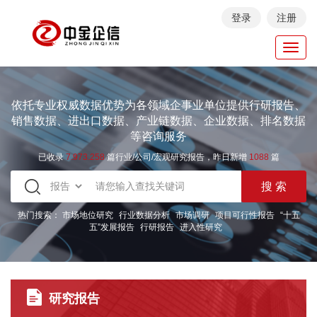
登录
注册
Toggl
navig
依托专业权威数据优势为各领域企事业单位提供行研报告、
销售数据、进出口数据、产业链数据、企业数据、排名数据
等咨询服务
已收录
7.973.258
篇行业/公司/宏观研究报告，昨日新增
1088
篇
热门搜索：
市场地位研究
行业数据分析
市场调研
项目可行性报告
“十五
五”发展报告
行研报告
进入性研究
研究报告