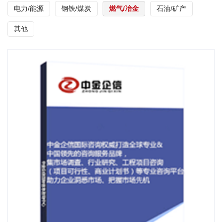
电力/能源
钢铁/煤炭
燃气/冶金
石油/矿产
其他