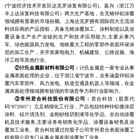
(宁波经济技术开发区达克罗涂复有限公司)、嘉兴（浙江万
丰上达涂复科技有限公司）两大生产基地，在无铬锌铝涂覆
领域拥有显著的市场份额。上海达克罗拥有国际四大主流涂
料供应商的产品授权，具备无铬涂覆加工、涂料制造以及涂
覆设备生产全产业链的生产和技术应用能力,主要从事汽
车、绿色能源风力发电、地铁重大工程的零部件表面环保涂
层的加工生产，并开发家电电力、机械建筑、公路设施、海
洋工程等其他行业。
②计氏金属新材料有限公司：
计氏金属是一家专业从事
金属表面处理的企业，位于浙江省宁波市，业务涵盖锌铝涂
覆汽车零部件、风力发电、轨道交通及机器人等领域，在金
属表面处理领域拥有较强的市场竞争力和行业影响力。
③常州君合科技股份有限公司：
君合科技（股票代
码
“872065”）立足精细化工行业，产品包括特种锌铝微涂层
涂料、硅片清洗剂、金刚砂线切割液等化学品、全自动涂覆
机及技术服务,主要业务有销售化学品、涂覆设备销售及涂
覆加工业务。君合科技通过控股子公司常州君合表面涂覆工
程有限公司专门从事金属表面涂覆加工业务。