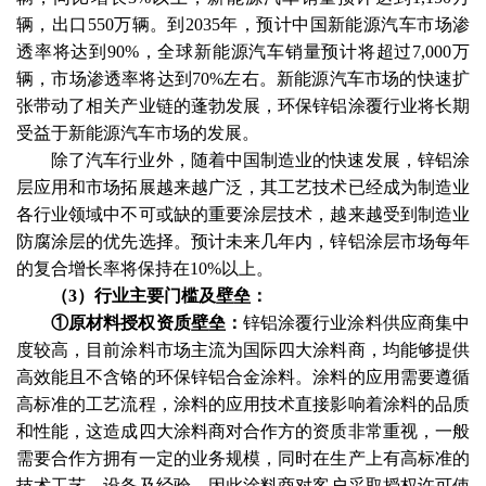
辆，出口550万辆。到2035年，预计中国新能源汽车市场渗
透率将达到90%，全球新能源汽车销量预计将超过7,000万
辆，市场渗透率将达到70%左右。新能源汽车市场的快速扩
张带动了相关产业链的蓬勃发展，环保锌铝涂覆行业将长期
受益于新能源汽车市场的发展。
除了汽车行业外，随着中国制造业的快速发展，锌铝涂
层应用和市场拓展越来越广泛，其工艺技术已经成为制造业
各行业领域中不可或缺的重要涂层技术，越来越受到制造业
防腐涂层的优先选择。预计未来几年内，锌铝涂层市场每年
的复合增长率将保持在
10%以上。
（
3）行业主要门槛及壁垒：
①原材料授权资质壁垒：
锌铝涂覆行业涂料供应商集中
度较高，目前涂料市场主流为国际四大涂料商，均能够提供
高效能且不含铬的环保锌铝合金涂料。涂料的应用需要遵循
高标准的工艺流程，涂料的应用技术直接影响着涂料的品质
和性能，这造成四大涂料商对合作方的资质非常重视，一般
需要合作方拥有一定的业务规模，同时在生产上有高标准的
技术工艺、设备及经验，因此涂料商对客户采取授权许可使