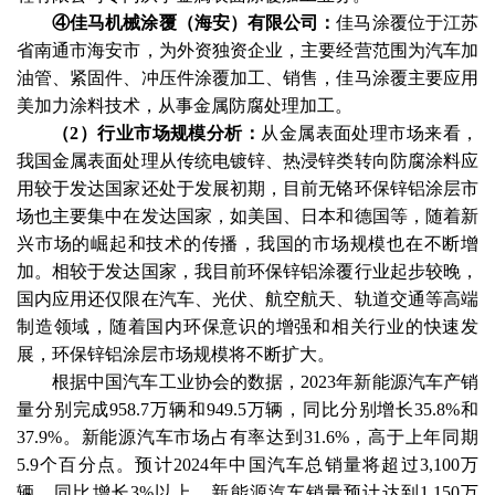
④佳马机械涂覆（海安）有限公司：
佳马涂覆位于江苏
省南通市海安市，为外资独资企业，主要经营范围为汽车加
油管、紧固件、冲压件涂覆加工、销售，佳马涂覆主要应用
美加力涂料技术，从事金属防腐处理加工。
（
2）行业市场规模分析：
从金属表面处理市场来看，
我国金属表面处理从传统电镀锌、热浸锌类转向防腐涂料应
用较于发达国家还处于发展初期，目前无铬环保锌铝涂层市
场也主要集中在发达国家，如美国、日本和德国等，随着新
兴市场的崛起和技术的传播，我国的市场规模也在不断增
加。相较于发达国家，我目前环保锌铝涂覆行业起步较晚，
国内应用还仅限在汽车、光伏、航空航天、轨道交通等高端
制造领域，随着国内环保意识的增强和相关行业的快速发
展，环保锌铝涂层市场规模将不断扩大。
根据中国汽车工业协会的数据，
2023年新能源汽车产销
量分别完成958.7万辆和949.5万辆，同比分别增长35.8%和
37.9%。新能源汽车市场占有率达到31.6%，高于上年同期
5.9个百分点。预计2024年中国汽车总销量将超过3,100万
辆，同比增长3%以上，新能源汽车销量预计达到1,150万