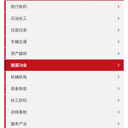
医疗医药
石油化工
仪器仪表
车辆交通
房产建材
能源冶金
机械机电
装备制造
轻工纺织
农林畜牧
服务产业