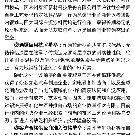
用模式。因常州智汇新材科技股份有限公司客户往往会根据
自身工艺要求指定涂料品牌，作为涂覆行业的新进入者短期
内很难与四大国际主流涂料商均进行合作，获得长期稳定的
原材料来源，从而无法获取订单，这是目前行业较为突出的
壁垒。
②涂覆应用技术壁垒：
作为较新型的达克罗取代品，无
铬锌铝涂层在继承了传统达克罗涂层卓越的耐腐蚀性能、绝
佳的耐高温性以及完全避免氢脆现象发生等特点的基础之
上，有力地消除并避免了有害的
Cr6+元素。
除此之外，该涂层的制备流程及工艺亦遵循环保标准，
获得了众多知名汽车制造企业、家电设备制造商，以及全球
范围内涉及电子与电气领域的企业的高度认同和广泛应用。
然而，出于对成本、技术创新等因素，能够成功将此类无铬
锌铝涂层标准化生产并推向市场的企业数量相对有限。目前
行业内的优势企业已经积累了相当的技术工艺经验和客户资
源，新进入者缺乏相关经验，技术壁垒较高。
③客户合格供应商准入资格壁垒：
常州智汇新材科技股