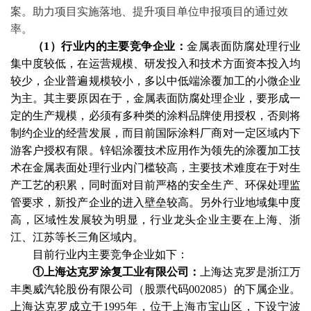
案。助力项目实施落地、提升项目单位申报项目的通过效
率。
（
1）行业内的主要竞争企业：
金属表面防腐处理行业
集中度较低，在运营规模、研发投入和技术方面资本投入均
较少，企业普遍规模较小，多以中低端涂覆加工的小微企业
为主。其主要原因在于，金属表面防腐处理企业，要形成一
定的生产规模，必须有多种类的涂料品牌使用授权，否则将
制约企业的经营发展，而目前国际涂料厂商对一定区域内下
游客户授权有限。锌铝涂覆技术应用作为领先的涂覆加工技
术在金属表面处理行业内门槛较高，主要技术难度在于对生
产工艺的积累，同时面对目前严格的安全生产、环保处理监
管要求，新投产企业的进入壁垒较高。另外行业地域集中度
高，区域性发展较为明显，行业龙头企业主要在上海、浙
江、江苏等长三角区域内。
目前行业内主要竞争企业如下：
①上海达克罗涂复工业有限公司：
上海达克罗是浙江万
丰奥威汽轮股份有限公司（股票代码
002085）的下属企业。
上海达克罗成立于1995年，位于上海市宝山区，下设宁波