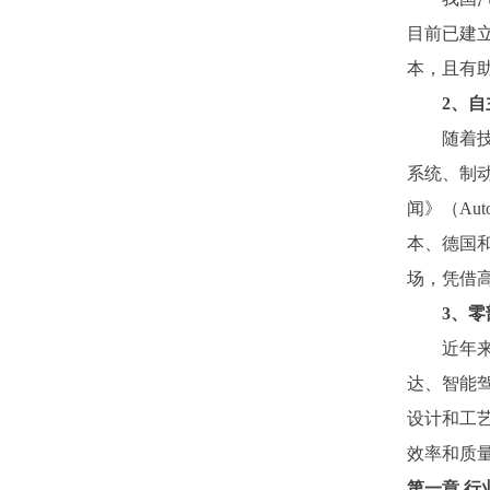
目前已建
本，且有
2、
随着
系统、制
闻》（
Au
本、德国
场，凭借
3、
近年
达、智能
设计和工
效率和质
第一章
行