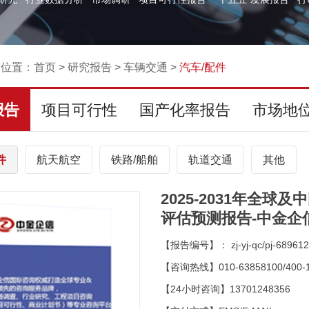
的位置：
首页
>
研究报告
>
车辆交通
>
汽车/配件
报告
项目可行性
国产化率报告
市场地
件
航天航空
铁路/船舶
轨道交通
其他
2025-2031年全
评估预测报告-中金企
【报告编号】： zj-yj-qc/pj-689612
【咨询热线】010-63858100/400-1
【24小时咨询】13701248356