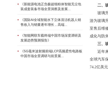
《新能源电池正负极超细粉体智能无尘包
二、
装成套装备市场全景洞察及发展...
玻璃
《国际AI全域智能水下立体清洁机器人销
游为玻璃
售收入与销量逐年增长，高端...
至售后维
《智能网联车载终端中国市场深度调研及
成化与防
发展趋势预测报告》
三、
《5G毫米波射频前端LCP高频柔性电路板
近年
中国市场全景调研与前景展...
全球汽车
74.2亿美元