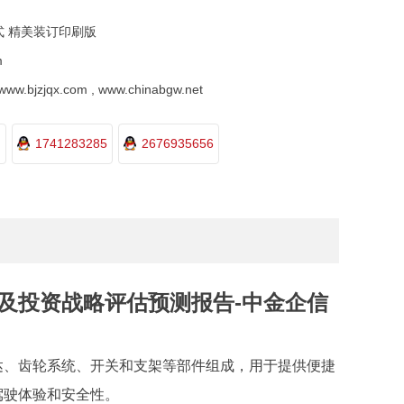
式 精美装订印刷版
m
.bjzjqx.com , www.chinabgw.net
1741283285
2676935656
调查及投资战略评估预测报告-中金企信
达、齿轮系统、开关和支架等部件组成，用于提供便捷
驾驶体验和安全性。