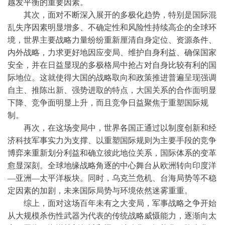
越发平衡的重要因素。
其次，面对不断深入展开的多极化趋势，特别是国际混
乱失序因素明显增多、不确定性和风险性持续高企的全球环
境，世界主要战略力量纷纷重新厘清自身定位、资源条件、
内外战略，力求更好地因应变局、维护自身利益、确保国家
安全，并在日益显现的多极格局中抢占对自身比较有利的国
际地位。这就使得大国的战略取向和政策推进普遍呈现强调
自主、推陈出新、强势进取的特点，大国关系的合作面明显
下降、竞争面明显上升，而且竞争日益聚焦于重塑国际规
制。
再次，在这场变局中，世界各国正通过以制度创新和经
济科技军事实力为支撑、以重塑国际规则为主要手段的竞争
博弈来重新划分利益和确立彼此地位关系，国际体系的变革
愈显深刻。全球地缘战略角逐的中心舞台从欧洲转向印度洋
—亚洲—太平洋板块。同时，乌克兰危机、台海局势等不稳
定因素的加剧，未来国际局势与环境依然迷雾重重。
综上，面对这场百年未有之大变局，军事战略之争开始
从大规模杀伤性武器为代表的传统战略威慑能力，逐渐向太