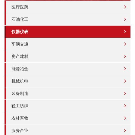
医疗医药
石油化工
仪器仪表
车辆交通
房产建材
能源冶金
机械机电
装备制造
轻工纺织
农林畜牧
服务产业