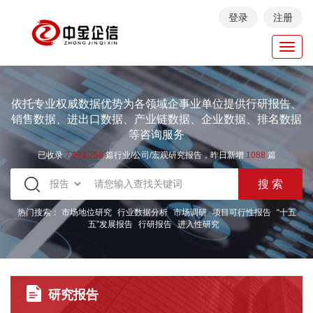
登录
注册
Toggl
navig
依托专业权威数据优势为各领域企事业单位提供行研报告、
销售数据、进出口数据、产业链数据、企业数据、排名数据
等咨询服务
已收录
7.973.258
篇行业/公司/宏观研究报告，昨日新增
1088
篇
热门搜索：
市场地位研究
行业数据分析
市场调研
项目可行性报告
“十五
五”发展报告
行研报告
进入性研究
研究报告