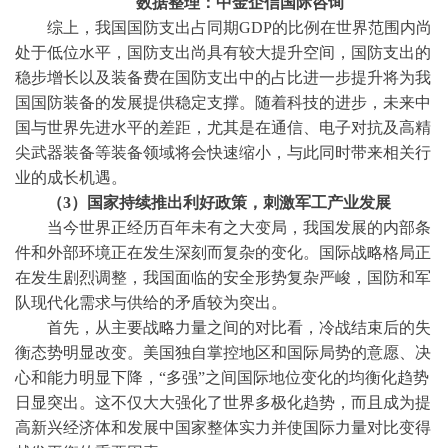
数据整理：中金企信国际咨询
综上，我国国防支出占同期
GDP的比例在世界范围内尚
处于低位水平，国防支出尚具有较大提升空间，国防支出的
稳步增长以及装备费在国防支出中的占比进一步提升将为我
国国防装备的发展提供稳定支撑。随着科技的进步，未来中
国与世界先进水平的差距，尤其是在通信、电子对抗及高精
尖武器装备等装备领域将会快速缩小，与此同时带来相关行
业的成长机遇。
（
3）
国家持续推出利好政策，刺激军工产业发展
当今世界正经历百年未有之大变局，我国发展的内部条
件和外部环境正在发生深刻而复杂的变化。国际战略格局正
在发生剧烈调整，我国面临的安全形势复杂严峻，国防和军
队现代化需求与供给的矛盾较为突出。
首先，从主要战略力量之间的对比看，冷战结束后的失
衡态势明显改变。美国独自掌控地区和国际局势的意愿、决
心和能力明显下降，
“多强”之间国际地位变化的均衡化趋势
日显突出。这不仅大大强化了世界多极化趋势，而且成为提
高新兴经济体和发展中国家整体实力并使国际力量对比变得