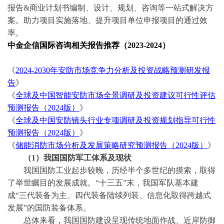
报告&商业计划书编制、设计、规划、咨询等一站式解决方
案。助力项目实施落地、提升项目单位申报项目的通过效
率。
中金企信国际咨询相关报告推荐（
2023-2024）
《
2024-2030年安防市场竞争力分析及投资战略预测研发报
告
》
《
全球及中国智能安防市场全景调研及投资建议可行性评估
预测报告（
2024版）
》
《
全球及中国安防镜头行业专项调研及投资规划指导可行性
预测报告（
2024版）
》
《
储能消防市场分析及发展策略研究预测报告（
2024版）
》
（
1）
我国国防军工体系及现状
我国国防工业起步较晚，历经半个多世纪的摸索，取得
了举世瞩目的发展成就。
“十三五”末，我国军队基本建
成“三代装备为主、四代装备陆续列装、信息化取得跨越式
发展”的国防装备体系。
总体来看，我国国防建设呈现传统地面作战、近岸防御