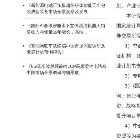
《新能源电池正负极超细粉体智能无尘包
划、产业
装成套装备市场全景洞察及发展...
本研
国家统计
《国际AI全域智能水下立体清洁机器人销
售收入与销量逐年增长，高端...
券交易所
1）中
《智能网联车载终端中国市场深度调研及
发展趋势预测报告》
证机构，
业计划书
《5G毫米波射频前端LCP高频柔性电路板
中国市场全景调研与前景展...
2
）专
3
）项
询：集1
资、战略
提升项目
4）中
资源等为