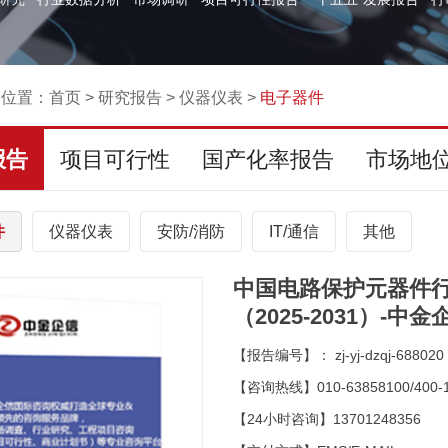
的位置：
首页
>
研究报告
>
仪器仪表
>
电子器件
报告
项目可行性
国产化率报告
市场地
件
仪器仪表
安防/消防
IT/通信
其他
中国电路保护元器件
（2025-2031）-中
【报告编号】： zj-yj-dzqj-688020
【咨询热线】010-63858100/400-1
【24小时咨询】13701248356