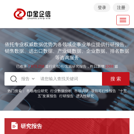
登录
注册
Toggl
navig
依托专业权威数据优势为各领域企事业单位提供行研报告、
销售数据、进出口数据、产业链数据、企业数据、排名数据
等咨询服务
已收录
7.973.258
篇行业/公司/宏观研究报告，昨日新增
1088
篇
热门搜索：
市场地位研究
行业数据分析
市场调研
项目可行性报告
“十五
五”发展报告
行研报告
进入性研究
研究报告