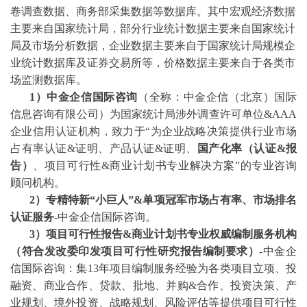
卷调查数据、商务部采集数据等数据库。其中宏观经济数据
主要来自国家统计局，部分行业统计数据主要来自国家统计
局及市场分析数据，企业数据主要来自于国家统计局规模企
业统计数据库及证券交易所等，价格数据主要来自于各类市
场监测数据库。
1）中金企信国际咨询
（全称：中金企信（北京）国际
信息咨询有限公司）为国家统计局涉外调查许可单位
&AAA
企业信用认证机构，致力于“为企业战略决策提供行业
市场
占有率
认证
&证明、产品认证&证明、
国产化率（认证
&报
告）
、
项目可行性
&商业计划书专业解决方案”的专业咨询
顾问机构。
2
）专精特新
“小巨人”&单项冠军市场占有率、市场排名
认证服务
-中金企信国际咨询。
3
）项目可行性报告
&商业计划书专业权威编制服务机构
（符合发改委印发项目可行性研究报告编制要求）
-中金企
信国际咨询：集13年项目编制服务经验为各类项目立项、投
融资、商业合作、贷款、批地、并购&合作、投资决策、产
业规划、境外投资、战略规划、风险评估等提供项目可行性