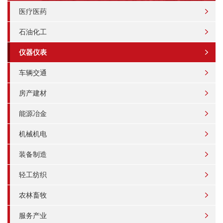
医疗医药
石油化工
仪器仪表
车辆交通
房产建材
能源冶金
机械机电
装备制造
轻工纺织
农林畜牧
服务产业