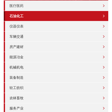
医疗医药
石油化工
仪器仪表
车辆交通
房产建材
能源冶金
机械机电
装备制造
轻工纺织
农林畜牧
服务产业