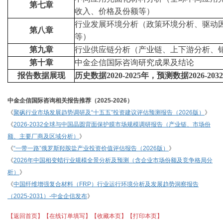
第七章
收入、价格及份额等
）
行业发展环境分析（政策环境分析、驱动
第八章
等
）
第九章
行业供应链分析（
产业链、上下游分析、
第十章
中金企信国际咨询研究成果及结论
报告数据展现
历史数据
2020-2025
年，预测数据
2026-203
中金企信国际咨询相关报告推荐（
2025-2026）
《
聚砜行业市场发展趋势调研及
“十五五”投资建议评估预测报告（2026版）
》
《
2026-2032全球与中国晶圆背面保护膜市场规模调研报告（产业链、市场份
额、主要厂商及区域分析）
》
《
“一带一路”俄罗斯羟胺盐产业投资价值评估报告（2026版）
》
《
2026年中国相变蜡行业规模全景分析及预测（含企业市场份额及竞争格局分
析）
》
《
中国纤维增强复合材料（
FRP）行业运行环境分析及发展趋势洞察报告
（2025-2031）-中金企信发布
》
【返回首页】
【在线订单填写】
【收藏本页】
【打印本页】