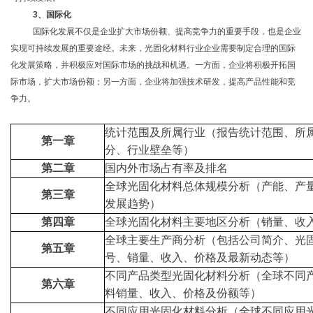
3、国际化
国际化发展不仅是企业扩大市场份额、提高竞争力的重要手段，也是企业
实现可持续发展的重要途经。未来，光固化材料行业企业需要制定合理的国际
化发展策略，并积极应对国际市场的挑战和机遇。一方面，企业将积极开拓国
际市场，扩大市场份额；另一方面，企业将加强技术研发，提高产品性能和竞
争力。
统计范围及所属行业
（
报告统计范围、所
第一章
分、
行业壁垒
等
）
第二章
国内外市场占有率及排名
全球
光固化材料
总体规模分析
（产能、产
第三章
发展趋势）
第四章
全球
光固化材料
主要地区分析
（
销量、收
全球主要生产商分析
（
包括公司简介、
光
第五章
号、销量、收入、价格及最新动态等
）
不同产品类型光固化材料分析（全球不同
第六章
料
销量、收入、价格及份额等）
不同应用
光固化材料
分析
（
全球不同应用