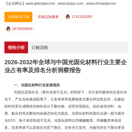
【企业网址】www.gtdcbgw.com , www.bjzjqx.com , www.chinabgw.net
在线填写订单
在线定制服务
1741283285
2676935656
报告介绍
订购流程
2026-2032年全球与中国光固化材料行业主要企
业占有率及排名分析洞察报告
一、光固化材料行业
发展现状
光固化是指在光（紫外光或可见光）的照射下，光引发剂吸收特定波长的
光子，产生自由基或阳离子，引发单体和低聚物发生聚合和交联反应，在极短
的时间里生成网状结构的高分子聚合物，进而实现固化。由此使得涂料、油
墨、黏合剂等在数秒内由液态转化为固态。光固化材料的固化光源一股为紫外
光
(UV)、电子束(EB)或可见光
。光固化材料以丙烯酸酯类、丙烯酰类单体居
多。此类单体可以直接在光照下聚合，在有光引发剂、光敏剂存在下聚合更容