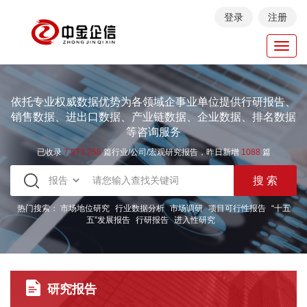
登录
注册
Toggl
navig
依托专业权威数据优势为各领域企事业单位提供行研报告、
销售数据、进出口数据、产业链数据、企业数据、排名数据
等咨询服务
已收录
7.973.258
篇行业/公司/宏观研究报告，昨日新增
1088
篇
热门搜索：
市场地位研究
行业数据分析
市场调研
项目可行性报告
“十五
五”发展报告
行研报告
进入性研究
研究报告