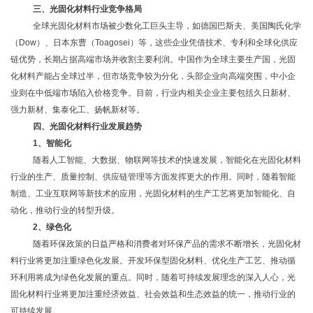
三、光固化材料行业竞争格局
全球光固化材料市场被少数化工巨头主导，如德国巴斯夫、美国陶氏化学
（
Dow）、日本东曹（Toagosei）等，这些企业凭借技术、专利和全球化供应
链优势，长期占据高端市场并收割主要利润。中国作为全球主要生产国，光固
化材料产能占全球过半，但市场竞争较为分化，头部企业向高端突围，中小企
业则在中低端市场陷入价格竞争。目前，行业内相关企业主要包括久日新材、
强力新材、集泰化工、扬帆新材等。
四
、光固化材料行业发展趋势
1、智能化
随着人工智能、大数据、物联网等技术的快速发展，智能化在光固化材料
行业的生产、质量控制、供应链管理等方面发挥更大的作用。同时，随着智能
制造、工业互联网等新技术的应用，光固化材料的生产工艺将更加智能化、自
动化，推动行业的转型升级。
2、绿色化
随着环保政策的日益严格和消费者对环保产品的需求不断增长，光固化材
料行业将更加注重绿色化发展。开发环保型固化材料、优化生产工艺、推动循
环利用将成为绿色化发展的重点。同时，随着可持续发展理念的深入人心，光
固化材料行业将更加注重经济效益、社会效益和生态效益的统一，推动行业的
可持续发展。