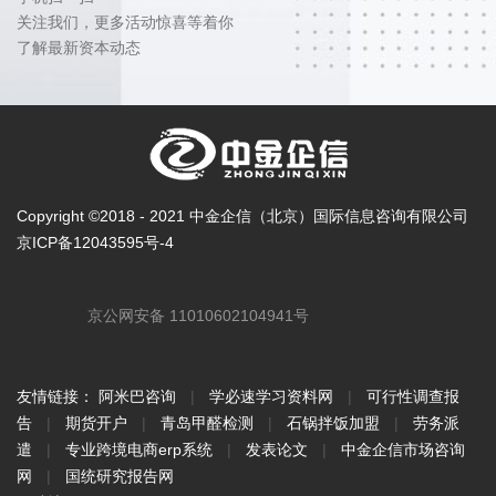
关注我们，更多活动惊喜等着你
了解最新资本动态
Copyright ©2018 - 2021 中金企信（北京）国际信息咨询有限公司
京ICP备12043595号-4
京公网安备 11010602104941号
友情链接：
阿米巴咨询
|
学必速学习资料网
|
可行性调查报
告
|
期货开户
|
青岛甲醛检测
|
石锅拌饭加盟
|
劳务派
遣
|
专业跨境电商erp系统
|
发表论文
|
中金企信市场咨询
网
|
国统研究报告网