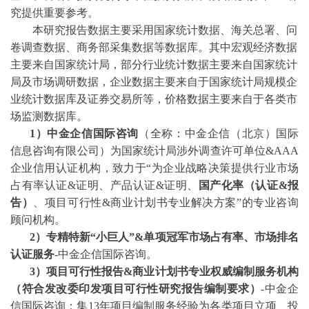
究提供重要参考。
本研究报告数据主要采用国家统计数据、海关总署、问
卷调查数据、商务部采集数据等数据库。其中宏观经济数据
主要来自国家统计局，部分行业统计数据主要来自国家统计
局及市场调研数据，企业数据主要来自于国家统计局规模企
业统计数据库及证券交易所等，价格数据主要来自于各类市
场监测数据库。
1）中金企信国际咨询
（全称：中金企信（北京）国际
信息咨询有限公司）为国家统计局涉外调查许可单位
&AAA
企业信用认证机构，致力于“为企业战略决策提供行业
市场
占有率
认证
&证明、产品认证&证明、
国产化率（认证
&报
告）
、
项目可行性
&商业计划书专业解决方案”的专业咨询
顾问机构。
2
）专精特新
“小巨人”&单项冠军市场占有率、市场排名
认证服务
-中金企信国际咨询。
3
）项目可行性报告
&商业计划书专业权威编制服务机构
（符合发改委印发项目可行性研究报告编制要求）
-中金企
信国际咨询：集13年项目编制服务经验为各类项目立项、投