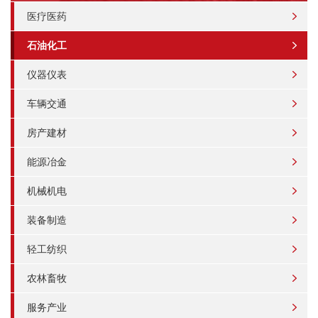
医疗医药
石油化工
仪器仪表
车辆交通
房产建材
能源冶金
机械机电
装备制造
轻工纺织
农林畜牧
服务产业