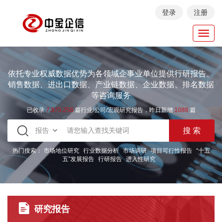
登录
注册
Toggl
navig
依托专业权威数据优势为各领域企事业单位提供行研报告、
销售数据、进出口数据、产业链数据、企业数据、排名数据
等咨询服务
已收录
7.973.258
篇行业/公司/宏观研究报告，昨日新增
1088
篇
热门搜索：
市场地位研究
行业数据分析
市场调研
项目可行性报告
“十五
五”发展报告
行研报告
进入性研究
研究报告