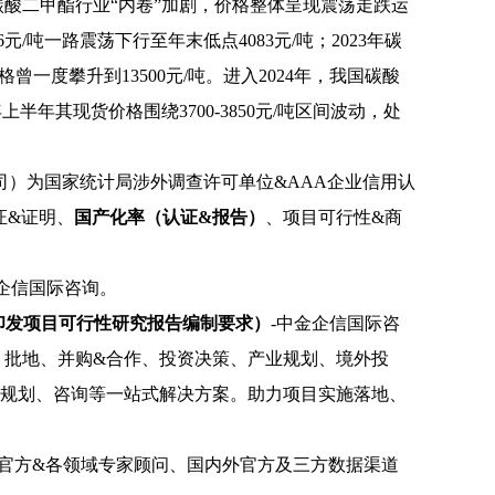
国碳酸二甲酯行业“内卷”加剧，价格整体呈现震荡走跌运
/吨一路震荡下行至年末低点4083元/吨；2023年碳
价格曾一度攀升到13500元/吨。进入2024年，我国碳酸
4年上半年其现货价格围绕3700-3850元/吨区间波动，处
司）为国家统计局涉外调查许可单位
&AAA企业信用认
证&证明、
国产化率（认证
&报告）
、
项目可行性
&商
金企信国际咨询。
印发项目可行性研究报告编制要求）
-中金企信国际咨
、批地、并购&合作、投资决策、产业规划、境外投
、规划、咨询等一站式解决方案。助力项目实施落地、
及官方&各领域专家顾问、国内外官方及三方数据渠道