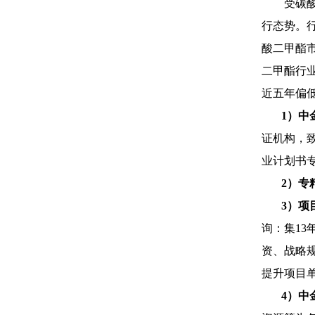
受碳
行态势。行
酸二甲酯市
二甲酯行
近五年偏低
1）中
证机构，
业计划书
2
）专
3
）项
询：集1
资、战略
提升项目
4）中