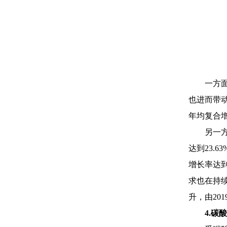
一方
也进而带
年均复合增
另一
达到23.
增长率达到
求也在持
升，由201
4.