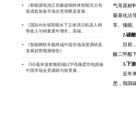
《新能源电池正负极超细粉体智能无尘包
气等原材
装成套装备市场全景洞察及发展...
羰基化法
车、储能
《国际AI全域智能水下立体清洁机器人销
售收入与销量逐年增长，高端...
2.
目前
《智能网联车载终端中国市场深度调研及
发展趋势预测报告》
酸二甲酯下
3.
《5G毫米波射频前端LCP高频柔性电路板
中国市场全景调研与前景展...
近年
悉，我国