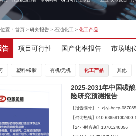
的位置：
首页
>
研究报告
>
石油化工
>
化工产品
报告
项目可行性
国产化率报告
市场地
药
塑料/橡胶
有机/无机
化工产品
其他
2025-2031年中
险研究预测报告
【报告编号】： zj-yj-hgcp-68708
【咨询热线】010-63858100/400-1
【24小时咨询】13701248356