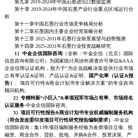
第九章
2019-2024
年中国
石墨
进出口数据监测
第十章
2019-2024
年中国
石墨
产业行业重点区域运行分
析
第十一章中国
石墨
行业市场竞争格局分析
第十二章
石墨
国内主要企业经营策略分析
第十三章
2025-2031
年
石墨
行业前景展望与趋势预测
第十四章
2025-2031
年
石墨
行业投资战略研究
1）中金企信国际咨询
（全称：中金企信（北京）国际
信息咨询有限公司）为国家统计局涉外调查许可单位
&AAA
企业信用认证机构，致力于“为企业战略决策提供行业
市场
占有率
认证
&证明、产品认证&证明、
国产化率（认证
&报
告）
、
项目可行性
&商业计划书专业解决方案”的专业咨询
顾问机构。
2
）专精特新
“小巨人”&单项冠军市场占有率、市场排名
认证服务
-中金企信国际咨询。
3
）项目可行性报告
&商业计划书专业权威编制服务机构
（符合发改委印发项目可行性研究报告编制要求）
-中金企
信国际咨询：集13年项目编制服务经验为各类项目立项、投
融资、商业合作、贷款、批地、并购&合作、投资决策、产