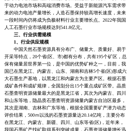
于动力电池市场和高端消费市场。受益于新能源汽车需求带
来的动力电池产量增长，人造石墨保持较高增长速度，未来
一段时间内仍将成为负极材料行业主要增长点。
2022年我国
人工石墨行业市场规模达到541.8亿元。
三、行业供需规模
1、行业供应规模
中国天然石墨资源具有分布广、储量大、质量好、易于
开采等特点，
20个省(区、市)都有分布，共有195个矿区，总
保有储量居世界第一位，是中国的优势矿种之一，目前，我
国已在黑龙江、内蒙古、山东、湖南和吉林5个省(区)形成六
大石墨生产基地，以黑龙江和内蒙古为主要产区。根据石墨
成矿条件和成矿规律，全国划分出15个重点成矿区带。晶质
石墨查明资源储量最大的是黑龙江省，其次为内蒙古、四川
和山东等地，隐晶质石墨查明资源储量内蒙古自治区最多，
其次是湖南、吉林和广东等地，根据全国重要矿产潜力动态
评价结果，500ｍ以浅的石墨资源量达20.14亿吨，主要分布
在黑龙江、内蒙古、新疆、四川、山东等省(区)，近年来，
我国石墨矿产找矿取得系列突破成果，石墨资源储量增长迅