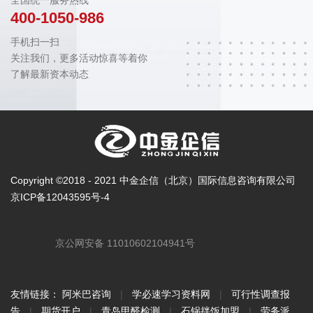
400-1050-986
手机扫一扫
关注我们，更多活动惊喜等着你
了解最新资本动态
Copyright ©2018 - 2021 中金企信（北京）国际信息咨询有限公司
京ICP备12043595号-4
京公网安备 11010602104941号
友情链接：
阿米巴咨询
|
学必速学习资料网
|
可行性调查报
告
|
期货开户
|
青岛甲醛检测
|
石锅拌饭加盟
|
劳务派