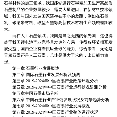
石墨材料的加工领域，我国能够进行石墨精加工生产高品质
石墨制品的企业数量较少，需要大量进口。在新材料技术领
域，我国与国外发达国家还存在不小的差距，例如在石墨
乳、碳纳米材料、球型石墨等高新技术材料生产领域差距较
大。
而在人工石墨领域，我国是当之无愧的领先国，这也得
益于我国锂电池产业完整且发达的布局，使得各环节相互发
展受益，国内企业有着供应全球的能力。综合来看，无论是
天然石墨还是人工石墨，总体是供大于求的，出口能力较
强。
第一章
石墨
行业发展概述
第二章
国际
石墨
行业发展分析及预测
第三章
2019-2024
年中国
石墨
产业政策环境分析
第四章
2019-2024
年中国
石墨
行业运行状况监测分析
第五章中国
石墨
市场分析
第六章
中国
石墨
行业产业链发展状况及前景趋势分析
第七章
2019-2024
年中国
石墨
行业发展概况
第八章
2019-2024
年中国
石墨
行业整体运行状况