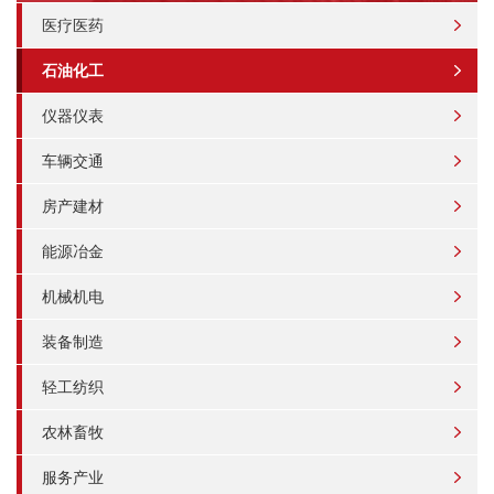
医疗医药
石油化工
仪器仪表
车辆交通
房产建材
能源冶金
机械机电
装备制造
轻工纺织
农林畜牧
服务产业