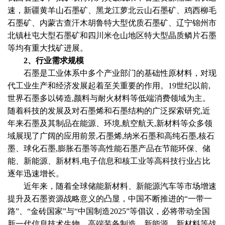
速，新疆黄羊山石墨矿、黑龙江萝北云山石墨矿、鸡西柳毛
石墨矿、内蒙古查汗木胡鲁特大型优质石墨矿、辽宁锦州市
北镇杜屯大型石墨矿和四川米仓山地区特大型晶质鳞片石墨
等均有重大找矿进展。
2、行业需求规模
石墨是工业体系中多个产业部门的基础性原材料，对现
代工业生产和经济发展起着至关重要的作用。
19世纪以前,
世界石墨多以铸造,颜料与耐火材料等低端消费领域为主。
随着科技的发展及对石墨烯和石墨结构的广泛探索研究,近
年来石墨及其制品在能源、环境,航空航天,新材料等众多领
域展现了广阔的应用前景,石墨烯,纳米石墨和高纯石墨,核石
墨、球化石墨,膨胀石墨等高性能石墨产品在节能环保、储
能、新能源、新材料,电子信息和核工业等高科技行业占比
逐年迅速增长。
近年来，随着全球储能新材料、新能源汽车等市场增速
提升及石墨资源战略意义的凸显，中国不断推进的
“一带一
路”、“金砖国家”与“中国制造2025”等倡议，必将带动全国
新一代信息技术生物、高端装备制造、新能源、新材料等战