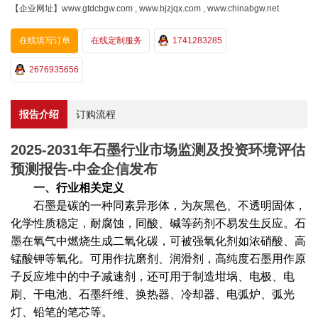
【企业网址】www.gtdcbgw.com , www.bjzjqx.com , www.chinabgw.net
在线填写订单
在线定制服务
1741283285
2676935656
报告介绍
订购流程
2025-2031年石墨行业市场监测及投资环境评估
预测报告-中金企信发布
一、行业相关定义
石墨是碳的一种同素异形体，为灰黑色、不透明固体，
化学性质稳定，耐腐蚀，同酸、碱等药剂不易发生反应。石
墨在氧气中燃烧生成二氧化碳，可被强氧化剂如浓硝酸、高
锰酸钾等氧化。可用作抗磨剂、润滑剂，高纯度石墨用作原
子反应堆中的中子减速剂，还可用于制造坩埚、电极、电
刷、干电池、石墨纤维、换热器、冷却器、电弧炉、弧光
灯、铅笔的笔芯等。