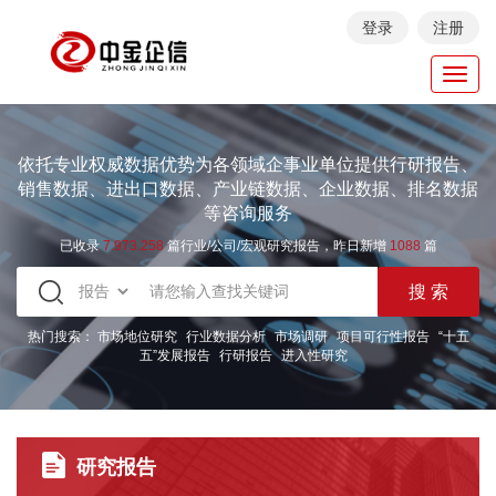
登录
注册
Toggl
navig
依托专业权威数据优势为各领域企事业单位提供行研报告、
销售数据、进出口数据、产业链数据、企业数据、排名数据
等咨询服务
已收录
7.973.258
篇行业/公司/宏观研究报告，昨日新增
1088
篇
热门搜索：
市场地位研究
行业数据分析
市场调研
项目可行性报告
“十五
五”发展报告
行研报告
进入性研究
研究报告