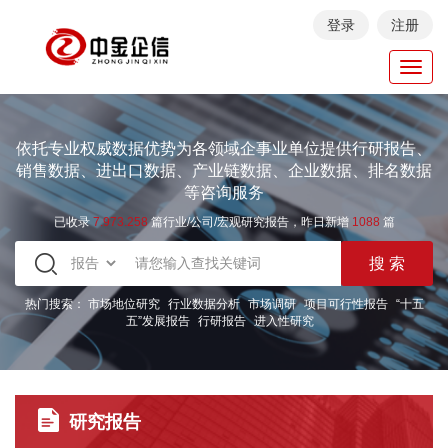
登录
注册
Toggl
navig
依托专业权威数据优势为各领域企事业单位提供行研报告、
销售数据、进出口数据、产业链数据、企业数据、排名数据
等咨询服务
已收录
7.973.258
篇行业/公司/宏观研究报告，昨日新增
1088
篇
热门搜索：
市场地位研究
行业数据分析
市场调研
项目可行性报告
“十五
五”发展报告
行研报告
进入性研究
研究报告