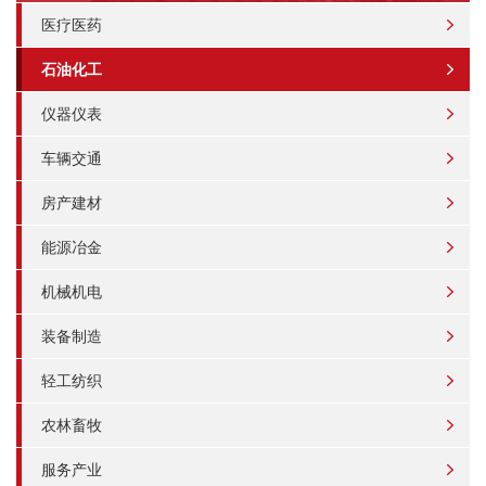
医疗医药
石油化工
仪器仪表
车辆交通
房产建材
能源冶金
机械机电
装备制造
轻工纺织
农林畜牧
服务产业