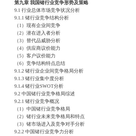
第九章
我国
锗
行业竞争形势及策略
9.1 行业总体市场竞争状况分析
9.1.1
锗
行业竞争结构分析
（
1）现有企业间竞争
（
2）潜在进入者分析
（
3）替代品威胁分析
（
4）供应商议价能力
（
5）客户议价能力
（
6）竞争结构特点总结
9.1.2
锗
行业企业间竞争格局分析
9.1.3
锗
行业集中度分析
9.1.4
锗
行业
SWOT分析
9.2 中国
锗
行业竞争格局综述
9.2.1
锗
行业竞争概况
（
1）中国
锗
行业竞争格局
（
2）
锗
行业未来竞争格局和特点
（
3）
锗
市场进入及竞争对手分析
9.2.2 中国
锗
行业竞争力分析