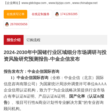
【企业网址】www.gtdcbgw.com , www.bjzjqx.com , www.chinabgw.net
在线填写订单
在线定制服务
1741283285
2676935656
报告介绍
订购流程
2024-2030年中国锗行业区域细分市场调研与投
资风险研究预测报告-中金企信发布
报告发布方：中金企信国际咨询
1）中金企信国际咨询
（全称：中金企信（北京）国际
信息咨询有限公司）为国家统计局涉外调查许可单位
&AAA
企业信用认证机构，致力于“为企业战略决策提供行业
市场
占有率
认证
&证明、产品认证&证明、
国产化率（认证
&报
告）
、
项目可行性
&商业计划书专业解决方案”的专业咨询
顾问机构。