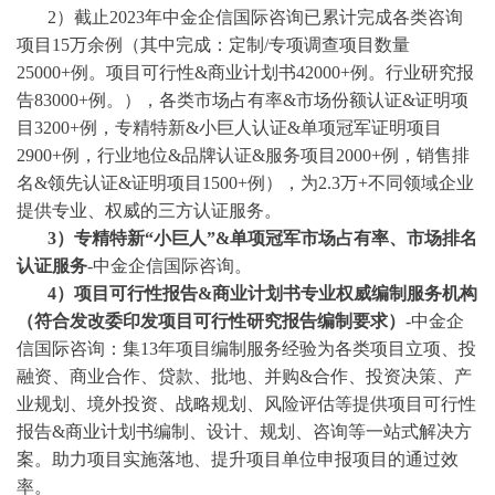
2）截止2023年中金企信国际咨询已累计完成各类咨询
项目15万余例（其中完成：
定制
/
专项调查项目数量
25000+例。项目可行性&商业计划书42000+例。行业研究报
告83000+例。），各类市场占有率&市场份额认证&证明项
目3200+例，专精特新&小巨人认证&单项冠军证明项目
2900+例，行业地位&品牌认证&服务项目2000+例，销售排
名&领先认证&证明项目1500+例），为2.3万+不同领域企业
提供专业、权威的三方认证服务。
3
）专精特新
“小巨人”&单项冠军市场占有率、市场排名
认证服务
-中金企信国际咨询。
4
）项目可行性报告
&商业计划书专业权威编制服务机构
（符合发改委印发项目可行性研究报告编制要求）
-中金企
信国际咨询：集13年项目编制服务经验为各类项目立项、投
融资、商业合作、贷款、批地、并购&合作、投资决策、产
业规划、境外投资、战略规划、风险评估等提供项目可行性
报告&商业计划书编制、设计、规划、咨询等一站式解决方
案。助力项目实施落地、提升项目单位申报项目的通过效
率。