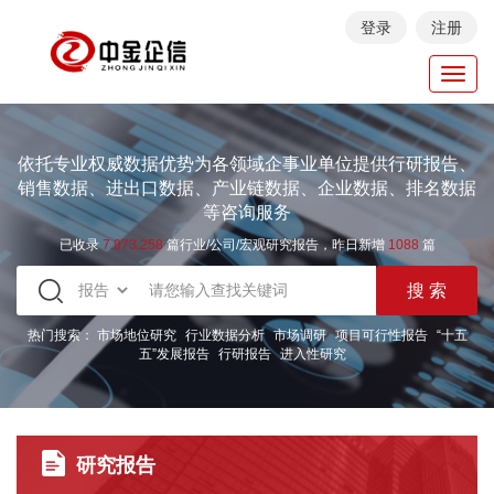
登录
注册
Toggl
navig
依托专业权威数据优势为各领域企事业单位提供行研报告、
销售数据、进出口数据、产业链数据、企业数据、排名数据
等咨询服务
已收录
7.973.258
篇行业/公司/宏观研究报告，昨日新增
1088
篇
热门搜索：
市场地位研究
行业数据分析
市场调研
项目可行性报告
“十五
五”发展报告
行研报告
进入性研究
研究报告