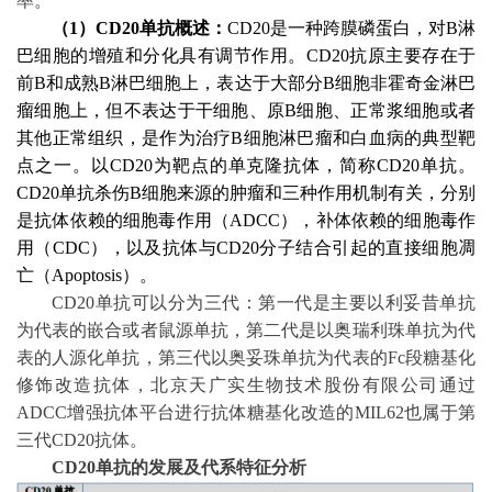
率。
（
1）CD20单抗概述：
CD20是一种跨膜磷蛋白，对B淋
巴细胞的增殖和分化具有调节作用。CD20抗原主要存在于
前B和成熟B淋巴细胞上，表达于大部分B细胞非霍奇金淋巴
瘤细胞上，但不表达于干细胞、原B细胞、正常浆细胞或者
其他正常组织，是作为治疗B细胞淋巴瘤和白血病的典型靶
点之一。以CD20为靶点的单克隆抗体，简称CD20单抗。
CD20单抗杀伤B细胞来源的肿瘤和三种作用机制有关，分别
是抗体依赖的细胞毒作用（ADCC），补体依赖的细胞毒作
用（CDC），以及抗体与CD20分子结合引起的直接细胞凋
亡（Apoptosis）。
CD20单抗可以分为三代：第一代是主要以利妥昔单抗
为代表的嵌合或者鼠源单抗，第二代是以奥瑞利珠单抗为代
表的人源化单抗，第三代以奥妥珠单抗为代表的Fc段糖基化
修饰改造抗体，北京天广实生物技术股份有限公司通过
ADCC增强抗体平台进行抗体糖基化改造的MIL62也属于第
三代CD20抗体。
CD20单抗的发展及代系特征分析