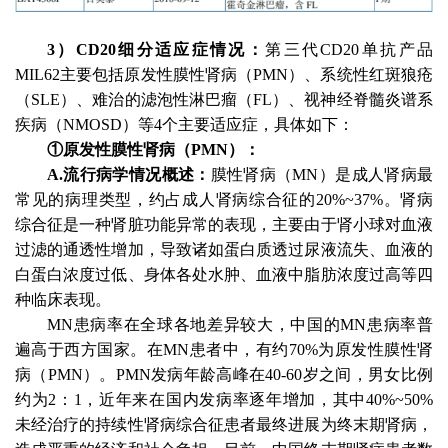
3）CD20细分适应症情况：
第三代
CD20单抗产品
MIL62主要包括原发性膜性肾病（PMN）、系统性红斑狼疮
（SLE）、难治的滤泡性淋巴瘤（FL）、视神经脊髓炎谱系
疾病（NMOSD）等4个主要适应症，具体如下：
①原发性膜性肾病（PMN）：
A.流行病学情况概述：
膜性肾病（
MN）是成人肾病最
常见的病理类型，约占成人肾病综合征的20%~37%。肾病
综合征是一种肾脏功能异常的表现，主要由于肾小球对血液
过滤的通透性增加，导致诸如蛋白质透过尿液流失、血液的
白蛋白浓度过低、身体各处水肿、血液中脂肪浓度过高等四
种临床表现。
MN患病率在全球各地差异较大，中国的MN患病率普
遍高于西方国家。在MN患者中，有约70%为原发性膜性肾
病（PMN）。PMN发病年龄高峰在40-60岁之间，男女比例
约为2：1，近年来在国内发病率逐年增加，其中40%~50%
未经治疗的持续性肾病综合征患者最终进展为终末期肾病，