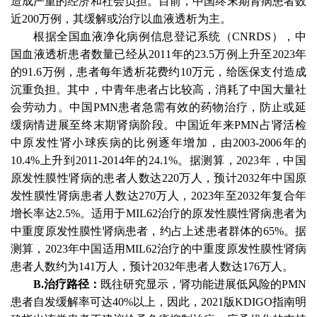
造成严重的经济和社会负担。目前，中国终末期肾病患者数
近200万例，其缓解或治疗以血液透析为主。
根据全国血液净化病例信息登记系统（
CNRDS），中
国血液透析患者数量已经从2011年的23.5万例上升至2023年
的91.6万例，患者每年透析花费约10万元，给医保支付造成
沉重负担。其中，中青年患者占比较高，消耗了中国大量社
会劳动力。中国PMN患者急需有效的药物治疗，防止或延
缓病情进展至终末期肾病阶段。中国近年来PMN占肾活检
中原发性肾小球疾病的比例逐年增加，由2003-2006年的
10.4%上升到2011-2014年的24.1%。据测算，2023年，中国
原发性膜性肾病的患者人数达220万人，预计2032年中国原
发性膜性肾病患者人数达270万人，2023年至2032年复合年
增长率达2.5%。适用于MIL62治疗的原发性膜性肾病患者为
中重度原发性膜性肾病患者，约占上述患者群体的65%。据
测算，2023年中国适用MIL62治疗的中重度原发性膜性肾病
患者人数约为141万人，预计2032年患者人数达176万人。
B.治疗路径：
既往研究显示，肾功能进展低风险的
PMN
患者自发缓解率可达40%以上，因此，2021版KDIGO指南明