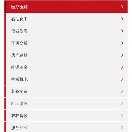
医疗医药
石油化工
仪器仪表
车辆交通
房产建材
能源冶金
机械机电
装备制造
轻工纺织
农林畜牧
服务产业