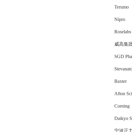
Terumo
Nipro
Roselabs
威高集
SGD Pha
Stevanato
Baxter
Afton Scie
Corning
Daikyo S
宁波正