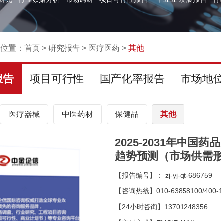
的位置：
首页
>
研究报告
>
医疗医药
>
其他
报告
项目可行性
国产化率报告
市场地
医疗器械
中医药材
保健品
其他
2025-2031年中
趋势预测（市场供需
【报告编号】： zj-yj-qt-686759
【咨询热线】010-63858100/400-1
【24小时咨询】13701248356