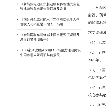
《新能源电池正负极超细粉体智能无尘包
药品
装成套装备市场全景洞察及发展...
射器、药
《国际AI全域智能水下立体清洁机器人销
的监管标
售收入与销量逐年增长，高端...
本文调研
《智能网联车载终端中国市场深度调研及
发展趋势预测报告》
（
1）全球
《5G毫米波射频前端LCP高频柔性电路板
（
2）全
中国市场全景调研与前景展...
2023年。
（
3）中国
包括国际
（
4）全
核心参与者
（
5）按