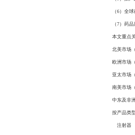
（
6）全
（
7）药
本文重点
北美市场
欧洲市场
亚太市场
南美市场
中东及非
按产品类
注射器