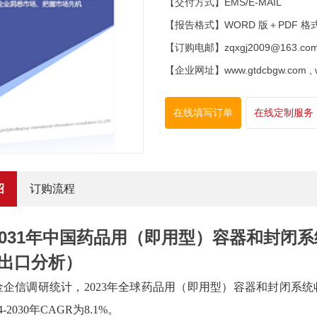
【交付方式】EMS/E-MAIL
【报告格式】WORD 版＋PDF 格
【订购电邮】zqxgj2009@163.co
【企业网址】www.gtdcbgw.com , www
在线填写订单
在线定制服务
绍
订购流程
5-2031年中国药品用（即用型）容器和封
出口分析）
金企信
调研统计，
2023年全球药品用（即用型）容器和封闭系统收入
-2030年CAGR为8.1%。