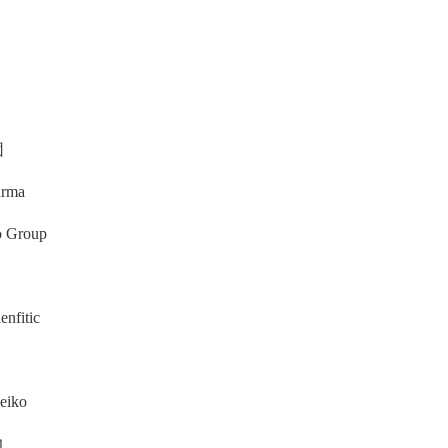
团
rma
 Group
nfitic
eiko
力