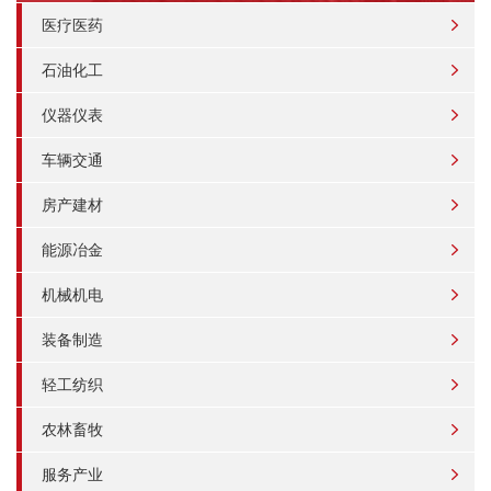
医疗医药
石油化工
仪器仪表
车辆交通
房产建材
能源冶金
机械机电
装备制造
轻工纺织
农林畜牧
服务产业