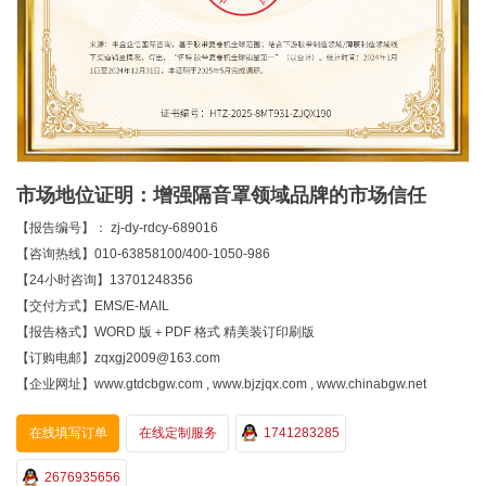
市场地位证明：增强隔音罩领域品牌的市场信任
【报告编号】： zj-dy-rdcy-689016
【咨询热线】010-63858100/400-1050-986
【24小时咨询】13701248356
【交付方式】EMS/E-MAIL
【报告格式】WORD 版＋PDF 格式 精美装订印刷版
【订购电邮】zqxgj2009@163.com
【企业网址】www.gtdcbgw.com , www.bjzjqx.com , www.chinabgw.net
在线填写订单
在线定制服务
1741283285
2676935656