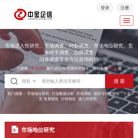
登录
注册
Toggl
navig
市场进入性研究、市场调查、对标调查、市场地位研究、竞
争对手调查、品牌调查
问卷调查等全方位咨询机构
已收录
7.973.258
篇行业/公司/宏观研究报告，昨日新增
1088
篇
热门搜索：
市场地位研究
行业数据分析
市场调研
项目可行性报告
“十五
五”发展报告
行研报告
进入性研究
市场地位研究