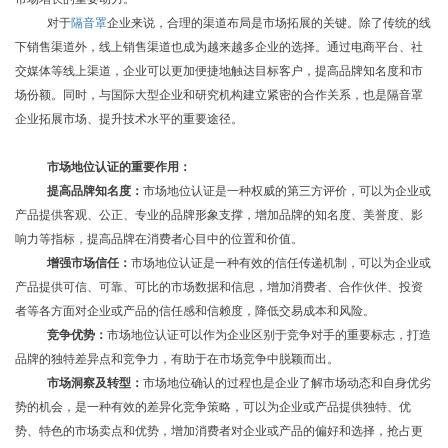
对于
隔音罩
企业来说，合理的渠道布局是市场拓展的关键。除了传统的线
下销售渠道外，线上销售渠道也成为越来越多企业的选择。通过电商平台、社
交媒体等线上渠道，企业可以更加便捷地触达目标客户，提高品牌知名度和市
场份额。同时，与国际大型企业和研究机构建立紧密的合作关系，也是隔音罩
企业拓展市场、提升技术水平的重要途径。
市场地位认证的重要作用：
提高品牌知名度：
市场地位认证是一种权威的第三方评价，可以为企业或
产品提供客观、公正、专业的品牌形象支撑，增加品牌的知名度、美誉度、影
响力等指标，提高品牌在消费者心目中的位置和价值。
增强市场信任：
市场地位认证是一种有效的信任传递机制，可以为企业或
产品提供可信、可靠、可比的市场数据和信息，增加消费者、合作伙伴、投资
者等各方面对企业或产品的信任感和信赖度，降低交易成本和风险。
竞争优势：
市场地位认证可以作为企业区别于竞争对手的重要标志，打造
品牌的独特差异点和竞争力，有助于在市场竞争中脱颖而出。
市场洞察及转型：
市场地位确认的过程也是企业了解市场动态和自身优劣
势的机会，是一种有效的差异化竞争策略，可以为企业或产品提供独特、优
势、特色的市场卖点和优势，增加消费者对企业或产品的偏好和选择，抢占更