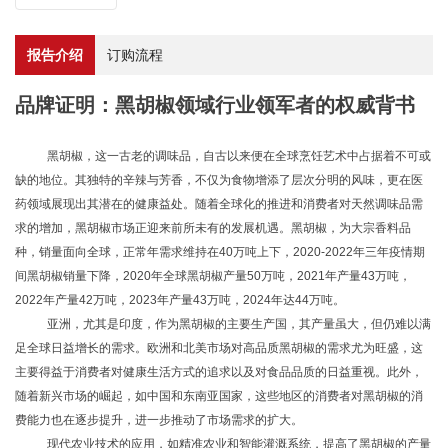
报告介绍
订购流程
品牌证明：黑胡椒领域行业领军者的权威背书
黑胡椒，这一古老的调味品，自古以来便在全球烹饪艺术中占据着不可或
缺的地位。其独特的辛辣与芳香，不仅为食物增添了层次分明的风味，更在医
药领域展现出其潜在的健康益处。随着全球化的推进和消费者对天然调味品需
求的增加，黑胡椒市场正迎来前所未有的发展机遇。黑胡椒，为大宗香料品
种，销量面向全球，正常年需求维持在
40万吨上下，2020-2022年三年疫情期
间黑胡椒销量下降，2020年全球黑胡椒产量50万吨，2021年产量43万吨，
2022年产量42万吨，2023年产量43万吨，2024年达44万吨。
亚洲，尤其是印度，作为黑胡椒的主要生产国，其产量虽大，但仍难以满
足全球日益增长的需求。欧洲和北美市场对高品质黑胡椒的需求尤为旺盛，这
主要得益于消费者对健康生活方式的追求以及对食品品质的日益重视。此外，
随着新兴市场的崛起，如中国和东南亚国家，这些地区的消费者对黑胡椒的消
费能力也在逐步提升，进一步推动了市场需求的扩大。
现代农业技术的应用，如精准农业和智能灌溉系统，提高了黑胡椒的产量