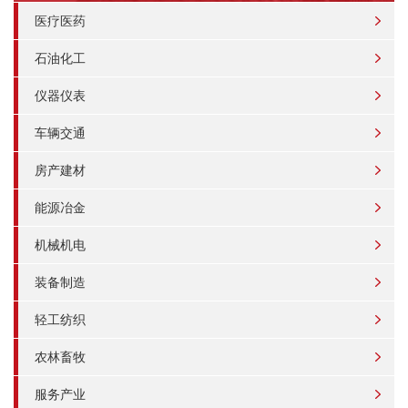
医疗医药
石油化工
仪器仪表
车辆交通
房产建材
能源冶金
机械机电
装备制造
轻工纺织
农林畜牧
服务产业