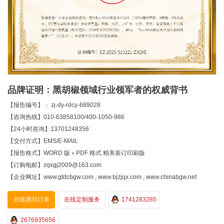
品牌证明：黑胡椒领域行业领军者的权威背书
【报告编号】： zj-dy-rdcy-689028
【咨询热线】010-63858100/400-1050-986
【24小时咨询】13701248356
【交付方式】EMS/E-MAIL
【报告格式】WORD 版＋PDF 格式 精美装订印刷版
【订购电邮】zqxgj2009@163.com
【企业网址】www.gtdcbgw.com , www.bjzjqx.com , www.chinabgw.net
在线填写订单
在线定制服务
1741283285
2676935656