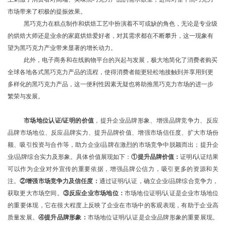
市场带来了积极的提振效果。
黑巧克力在糕点制作和烘焙工艺中扮演着不可或缺的角色，无论是专业级
的烘焙大师还是业余的家庭烘焙爱好者，对其需求都在不断攀升，这一现象有
望为黑巧克力产业带来显著的增长动力。
此外，电子商务和在线购物平台的兴起与发展，极大地简化了消费者购买
全球各地各式黑巧克力产品的流程，使得消费者能更轻松地接触到并享用到更
多样化的黑巧克力产品，这一便利性因素无疑也将助推黑巧克力市场的进一步
繁荣与发展。
市场地位认证
/证明
的价值
，
提升企业品牌形象、增强品牌竞争力、反应
品牌市场地位、反应品牌实力、提升品牌价值、增强市场信任度、扩大市场份
额、吸引投资与合作等，助力企业
/品牌在激烈的市场竞争中脱颖而出；提升企
业/品牌综合实力及形象。具体价值展现如下：
①提升品牌价值：
证明
/
认证结果
可以作为企业对外宣传的重要依据，增强品牌公信力，吸引更多的资源和关
注。
②增强市场竞争力
及信任度
：
通过
证明
/
认证，
确立企业
/品牌综合竞争力，
获取更大市场空间
。
③反应企业市场地位：
市场地位
证明
/
认证是企业市场地位
的重要体现，它在很大程度上反映了企业在市场中的客观表现，有助于企业高
质量发展。
④
提升品牌形象
：
市场地位
证明
/
认证是企业品牌形象的重要展现。