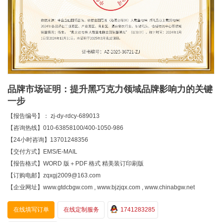
品牌市场证明：提升黑巧克力领域品牌影响力的关键
一步
【报告编号】： zj-dy-rdcy-689013
【咨询热线】010-63858100/400-1050-986
【24小时咨询】13701248356
【交付方式】EMS/E-MAIL
【报告格式】WORD 版＋PDF 格式 精美装订印刷版
【订购电邮】zqxgj2009@163.com
【企业网址】www.gtdcbgw.com , www.bjzjqx.com , www.chinabgw.net
在线填写订单
在线定制服务
1741283285