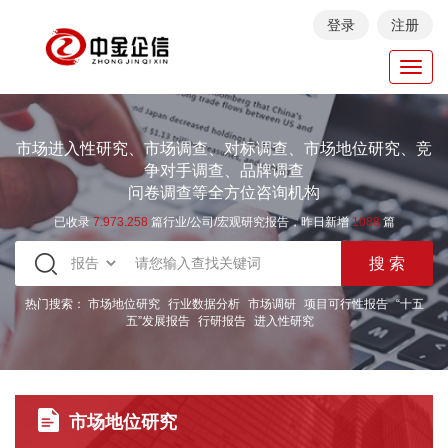
登录
注册
Toggl
navig
市场进入性研究、市场调查、对标调查、市场地位研究、竞
争对手调查、品牌调查
问卷调查等全方位咨询机构
已收录
7.973.258
篇行业/公司/宏观研究报告，昨日新增
1088
篇
热门搜索：
市场地位研究
行业数据分析
市场调研
项目可行性报告
“十五
五”发展报告
行研报告
进入性研究
市场地位研究