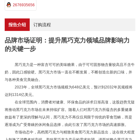
2676935656
报告介绍
订购流程
品牌市场证明：提升黑巧克力领域品牌影响力
的关键一步
黑巧克力是一种富含可可的美味糖果，由于可可固形物含量较高且不含牛
奶，因此口感较硬。黑巧克力市场一直在不断发展，不断创造出新的口味，并
与各种美食完美融合。
2023年，全球黑巧克力市场规模为648亿美元，预计到2032年其规模将
达到1314亿美元。
在全球范围内，消费者对健康、环保食品的诉求日渐高涨，这股趋势无疑
将推动黑巧克力市场在未来持续扩容。随着人们对黑巧克力所蕴含的多重健康
效益有了更深的理解与认同，黑巧克力不再仅仅局限于传统的零食范畴，而是
逐渐成为广受青睐的休闲食品选择，由此引发了黑巧克力市场的高速膨胀。
市场动态中，高档黑巧克力与精致美食黑巧克力新品迭出，这在很大程度
上刺激了消费者对高端、美味黑巧克力产品的需求欲望，进而对整个黑巧克力