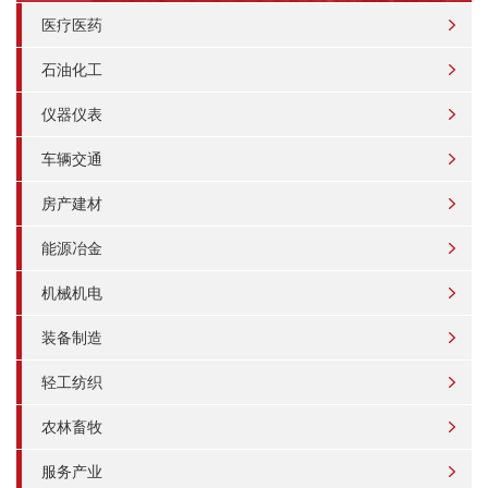
医疗医药
石油化工
仪器仪表
车辆交通
房产建材
能源冶金
机械机电
装备制造
轻工纺织
农林畜牧
服务产业