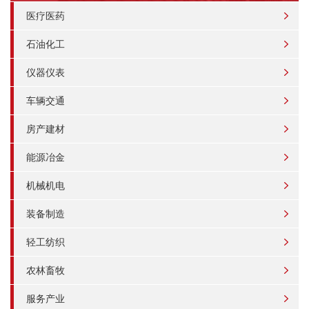
医疗医药
石油化工
仪器仪表
车辆交通
房产建材
能源冶金
机械机电
装备制造
轻工纺织
农林畜牧
服务产业