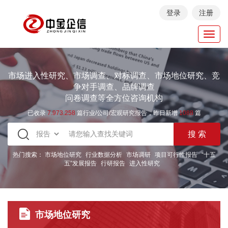
登录
注册
Toggl
navig
市场进入性研究、市场调查、对标调查、市场地位研究、竞
争对手调查、品牌调查
问卷调查等全方位咨询机构
已收录
7.973.258
篇行业/公司/宏观研究报告，昨日新增
1088
篇
热门搜索：
市场地位研究
行业数据分析
市场调研
项目可行性报告
“十五
五”发展报告
行研报告
进入性研究
市场地位研究