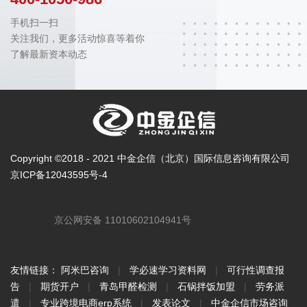
手机扫一扫
关注我们，更多活动惊喜等着你
了解最新资本动态
Copyright ©2018 - 2021 中金企信（北京）国际信息咨询有限公司
京ICP备12043595号-4
京公网安备 11010602104941号
友情链接：
阿米巴咨询
|
学必速学习资料网
|
可行性调查报
告
|
期货开户
|
青岛甲醛检测
|
石锅拌饭加盟
|
劳务派
遣
|
专业跨境电商erp系统
|
发表论文
|
中金企信市场咨询