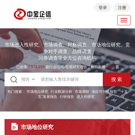
登录
注册
Toggl
navig
市场进入性研究、市场调查、对标调查、市场地位研究、竞
争对手调查、品牌调查
问卷调查等全方位咨询机构
已收录
7.973.258
篇行业/公司/宏观研究报告，昨日新增
1088
篇
热门搜索：
市场地位研究
行业数据分析
市场调研
项目可行性报告
“十五
五”发展报告
行研报告
进入性研究
市场地位研究