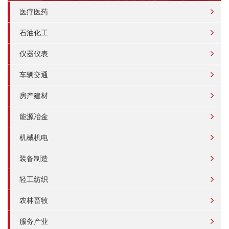
医疗医药
石油化工
仪器仪表
车辆交通
房产建材
能源冶金
机械机电
装备制造
轻工纺织
农林畜牧
服务产业