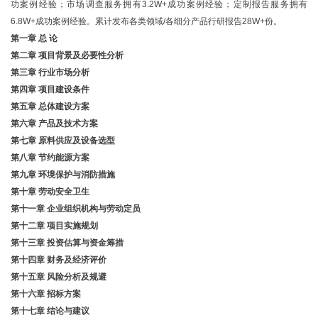
功案例经验；市场调查服务拥有3.2W+成功案例经验；定制报告服务拥有
6.8W+成功案例经验。累计发布各类领域/各细分产品行研报告28W+份。
第一章
总
论
第二章
项目背景及必要性分析
第三章
行业市场分析
第四章
项目建设条件
第五章
总体建设方案
第六章
产品及技术方案
第七章
原料供应及设备选型
第八章
节约能源方案
第九章
环境保护与消防措施
第十章
劳动安全卫生
第十一章
企业组织机构与劳动定员
第十二章
项目实施规划
第十三章
投资估算与资金筹措
第十四章
财务及经济评价
第十五章
风险分析及规避
第十六章
招标方案
第十七章
结论与建议