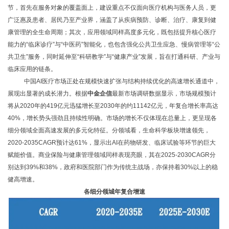
节，首先在服务对象的覆盖面上，建设重点不仅面向医疗机构与医务人员，更
广泛惠及患者、居民乃至产业界，涵盖了从疾病预防、诊断、治疗、康复到健
康管理的全生命周期；其次，应用领域同样高度多元化，既包括提升核心医疗
能力的“临床诊疗”与“中医药”智能化，也包含强化公共卫生应急、慢病管理等“公
共卫生”服务，同时延伸至“科研教学”与“健康产业”发展，旨在打通科研、产业与
临床应用的链条。
中国
AI医疗市场正处在规模快速扩张与结构持续优化的高速增长通道中，
展现出显著的成长潜力。
根据
中金企信
最新市场调研数据显示，
市场规模预计
将从
2020年的419亿元迅猛增长至2030年的约11142亿元，年复合增长率高达
40%，增长势头强劲且持续性明确。市场的增长不仅体现在总量上，更呈现各
细分领域全面高速发展的多元化特征。分领域看，生命科学板块增速领先，
2020-2035CAGR预计达61%，显示出AI在药物研发、临床试验等环节的巨大
赋能价值。商业保险与健康管理领域同样表现亮眼，其在2025-2030CAGR分
别达到39%和38%，政府和医院部门作为传统主战场，亦保持着30%以上的稳
健高增速。
各细分领城年复合增速