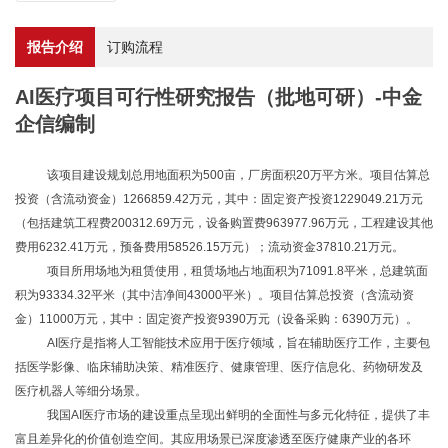
报告介绍
订购流程
AI医疗项目可行性研究报告（批地可研）-中金
企信编制
该项目建设规划总用地面积为
500亩，厂房面积20万平方米。项目估算总
投资（含流动资金）1266859.42万元，其中：固定资产投资1229049.21万元
（包括建筑工程费200312.69万元，设备购置费963977.96万元，工程建设其他
费用6232.41万元，预备费用58526.15万元）；流动资金37810.21万元。
项目所用场地为租赁使用，租赁场地占地面积为
71091.8平米，总建筑面
积为93334.32平米（其中洁净间43000平米）。项目估算总投资（含流动资
金）11000万元，其中：固定资产投资9390万元（设备采购：6390万元）。
AI医疗是指将人工智能技术应用于医疗领域，旨在辅助医疗工作，主要包
括医学影像、临床辅助决策、精准医疗、健康管理、医疗信息化、药物研发及
医疗机器人等细分场景。
我国
AI医疗市场的建设重点呈现出鲜明的全面性与多元化特征，提供了丰
富且差异化的价值创造空间。其应用场景已深度渗透至医疗健康产业的各环