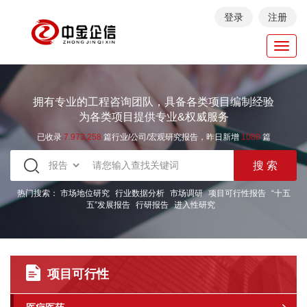
登录
注册
Toggl
navig
拥有专业的工程咨询团队，具备各类项目编制经验
为各类项目提供专业&权威服务
已收录
7.973.258
篇行业/公司/宏观研究报告，昨日新增
1088
篇
热门搜索：
市场地位研究
行业数据分析
市场调研
项目可行性报告
“十五
五”发展报告
行研报告
进入性研究
项目可行性