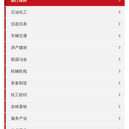
医疗医药
石油化工
仪器仪表
车辆交通
房产建材
能源冶金
机械机电
装备制造
轻工纺织
农林畜牧
服务产业