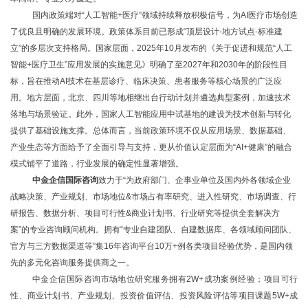
国内政策端对
“人工智能+医疗”领域持续释放积极信号，为AI医疗市场创造
了优良且明确的发展环境。政策体系目前已形成“顶层设计-地方试点-标准建
立”的多层次支持格局。国家层面，2025年10月发布的《关于促进和规范“人工
智能+医疗卫生”应用发展的实施意见》明确了至2027年和2030年的阶段性目
标，旨在推动AI技术在基层诊疗、临床决策、患者服务等核心场景的广泛应
用。地方层面，北京、四川等地相继出台行动计划并遴选典型案例，加速技术
落地与场景验证。此外，国家人工智能应用中试基地的建设为技术创新与转化
提供了基础设施支撑。总体而言，当前政策环境不仅从应用场景、数据基础、
产业生态等方面给予了全面引导与支持，更从价值认定层面为“AI+健康”的融合
模式铺平了道路，行业发展的确定性显著增强。
中金企信国际咨询
致力于
“为政府部门
、企事业单位及国内外各领域企业
战略决策、产业规划、市场地位
&市场占有率研究、进入性研究、市场调查、行
研报告、数据分析、项目可行性&商业计划书、行业研究等提供全套解决方
案”的专业咨询顾问机构。拥有“
专业自建团队、自建数据库、各领域顾问团队、
官方与三方数据渠道等”
集
16年咨询平台10万+例各类项目经验优势，
是国内领
先的多元化咨询服务提供商之一。
中金企信国际咨询市场地位研究服务
拥有
2W+成功案例经验；
项目可行
性、商业计划书、产业规划、投资价值评估、投资风险评估等项目课题
5W+成