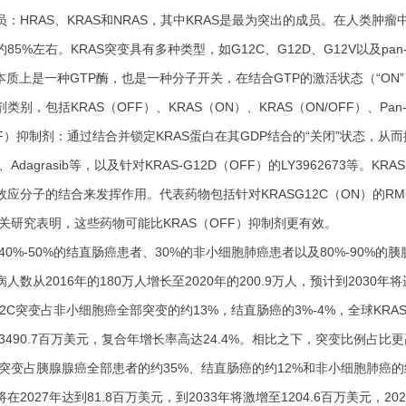
：HRAS、KRAS和NRAS，其中KRAS是最为突出的成员。在人类肿
85%左右。KRAS突变具有多种类型，如G12C、G12D、G12V以及p
S本质上是一种GTP酶，也是一种分子开关，在结合GTP的激活状态（“ON
剂类别，包括KRAS（OFF）、KRAS（ON）、KRAS（ON/OFF）、Pan
FF）抑制剂：通过结合并锁定KRAS蛋白在其GDP结合的“关闭”状态，从而
sib、Adagrasib等，以及针对KRAS-G12D（OFF）的LY3962673
应分子的结合来发挥作用。代表药物包括针对KRASG12C（ON）的RMC-62
相关研究表明，这些药物可能比KRAS（OFF）抑制剂更有效。
40%-50%的结直肠癌患者、30%的非小细胞肺癌患者以及80%-90%的
人数从2016年的180万人增长至2020年的200.9万人，预计到2030年
12C突变占非小细胞癌全部突变的约13%，结直肠癌的3%-4%，全球KRAS
的3490.7百万美元，复合年增长率高达24.4%。相比之下，突变比例占比
2D突变占胰腺腺癌全部患者的约35%、结直肠癌的约12%和非小细胞肺癌的
2027年达到81.8百万美元，到2033年将激增至1204.6百万美元，2027