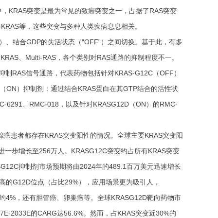
瘤中，KRAS突变是最为常见的致癌突变之一，占据了RAS突变
an-KRAS等，这些突变与多种人类疾病息息相关。
”）、结合GDP的失活状态（“OFF”）之间切换。基于此，有多
-KRAS、Multi-RAS，各个类别对RAS通路的抑制程度不一。
抑制RAS信号通路，代表药物包括针对KRAS-G12C（OFF）
等。KRAS（ON）抑制剂：通过结合KRAS蛋白在其GTP结合的活性状
91、RMC-018，以及针对KRASG12D（ON）的RMC-
胰腺癌患者都存在KRAS突变阳性的情况。全球主要KRAS突变阳
将进一步增长至256万人。KRASG12C突变约占所有KRAS突变
G12C抑制剂市场预期将由2024年的489.1百万美元迅速增长
更高的G12D位点（占比29%），应用场景更为吸引人，
约4%，还有胆管癌、卵巢癌等。全球KRASG12D靶向药物市
E-2033E的CARG达56.6%。然而，占KRAS突变近30%的