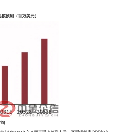
。
规模
预测
（百万美元）
咨询
sib&Adagrasib在临床表现上差强人意，客观缓解率ORR均在