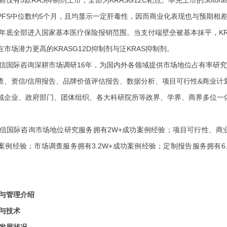
，PFS中位数约5个月，且均显示一定肝毒性，因而商业化表现也与预期相
25年底全部进入国家基本医疗保险报销范围。当支付端壁垒被基本抹平，KR
市场潜力更高的KRASG12D抑制剂与泛KRAS抑制剂。
信国际咨询深耕市场调研
16年，为国内外各领域提供市场地位占有率
研究
查、资信
/信用报告、品牌价值评估报告、数据分析、项目可行性&商业
域企业、政府部门、团体组织、各大科研院所等政界、学界、商界多位一
信国际咨询市场地位研究服务
拥有
2W+成功案例经验；
项目可行性、商
功案例经验；市场调查服务拥有3.2W+成功案例经验；定制报告服务拥有6
与管理介绍
与技术
发展状况