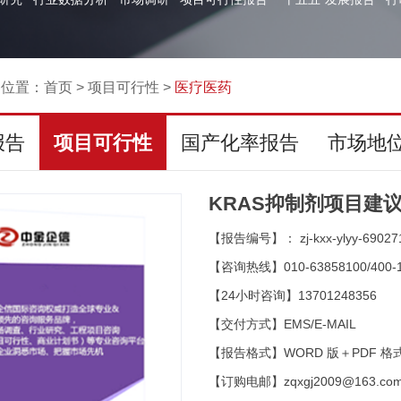
的位置：
首页
>
项目可行性
>
医疗医药
报告
项目可行性
国产化率报告
市场地
KRAS抑制剂项目建
【报告编号】： zj-kxx-ylyy-69027
【咨询热线】010-63858100/400-1
【24小时咨询】13701248356
【交付方式】EMS/E-MAIL
【报告格式】WORD 版＋PDF 格
【订购电邮】zqxgj2009@163.co