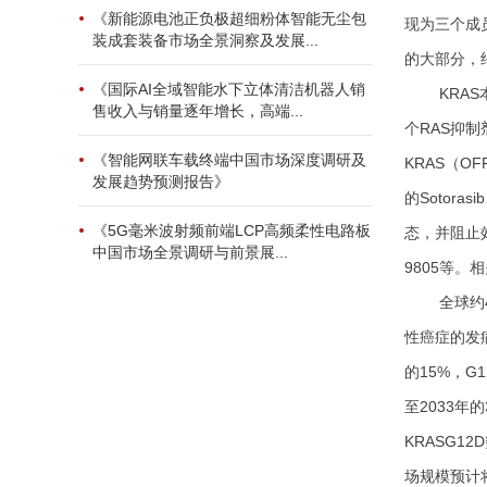
《新能源电池正负极超细粉体智能无尘包
现为三个成员
装成套装备市场全景洞察及发展...
的大部分，约
《国际AI全域智能水下立体清洁机器人销
KRA
售收入与销量逐年增长，高端...
个RAS抑制
《智能网联车载终端中国市场深度调研及
KRAS（O
发展趋势预测报告》
的Sotora
《5G毫米波射频前端LCP高频柔性电路板
态，并阻止效
中国市场全景调研与前景展...
9805等。
全球约
性癌症的发病
的15%，G
至2033年
KRASG1
场规模预计将在