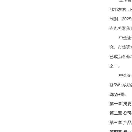
40%左右
制剂，20
点也将聚焦在
中金企
究、市场调
已成为各领
之一。
中金企
题
5W+成
28W+份。
第一章
摘要
第二章
公司
第三章
产品
第四章
行业