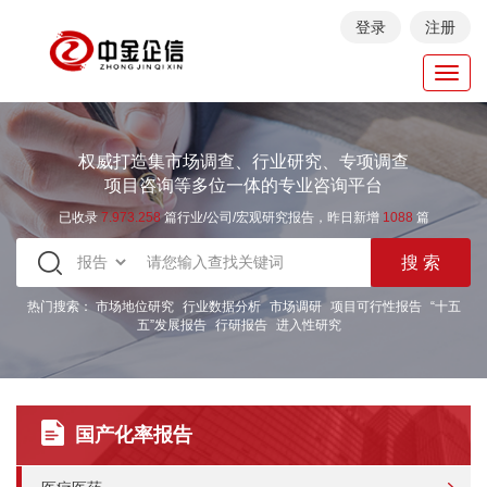
登录
注册
Toggl
navig
权威打造集市场调查、行业研究、专项调查
项目咨询等多位一体的专业咨询平台
已收录
7.973.258
篇行业/公司/宏观研究报告，昨日新增
1088
篇
热门搜索：
市场地位研究
行业数据分析
市场调研
项目可行性报告
“十五
五”发展报告
行研报告
进入性研究
国产化率报告