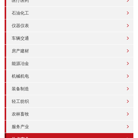
医疗医药
石油化工
仪器仪表
车辆交通
房产建材
能源冶金
机械机电
装备制造
轻工纺织
农林畜牧
服务产业