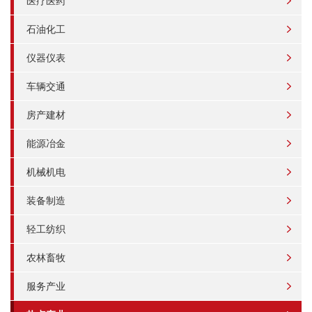
医疗医药
石油化工
仪器仪表
车辆交通
房产建材
能源冶金
机械机电
装备制造
轻工纺织
农林畜牧
服务产业