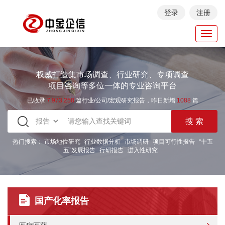
登录
注册
Toggl
navig
权威打造集市场调查、行业研究、专项调查
项目咨询等多位一体的专业咨询平台
已收录
7.973.258
篇行业/公司/宏观研究报告，昨日新增
1088
篇
热门搜索：
市场地位研究
行业数据分析
市场调研
项目可行性报告
“十五
五”发展报告
行研报告
进入性研究
国产化率报告