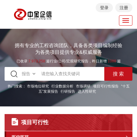
登录
注册
Toggl
navig
拥有专业的工程咨询团队，具备各类项目编制经验
为各类项目提供专业&权威服务
已收录
7.973.258
篇行业/公司/宏观研究报告，昨日新增
1088
篇
热门搜索：
市场地位研究
行业数据分析
市场调研
项目可行性报告
“十五
五”发展报告
行研报告
进入性研究
项目可行性