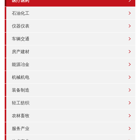
医疗医药
石油化工
仪器仪表
车辆交通
房产建材
能源冶金
机械机电
装备制造
轻工纺织
农林畜牧
服务产业