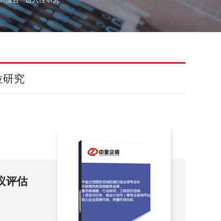
位研究
评估预
羽
（2
羽绒服