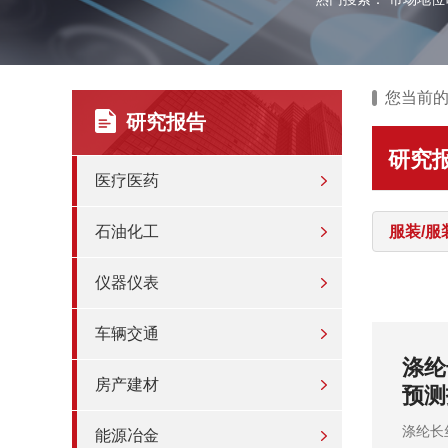
您当前
研究报告
研究
医疗医药
石油化工
服装/服
仪器仪表
车辆交通
议评估
动漫
房产建材
测报
动漫服
能源冶金