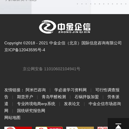
Copyright ©2018 - 2021 中金企信（北京）国际信息咨询有限公司
京ICP备12043595号-4
京公网安备 11010602104941号
友情链接：
阿米巴咨询
|
学必速学习资料网
|
可行性调查报
告
|
期货开户
|
青岛甲醛检测
|
石锅拌饭加盟
|
劳务派
遣
|
专业跨境电商erp系统
|
发表论文
|
中金企信市场咨询
网
|
国统研究报告网
网站地图