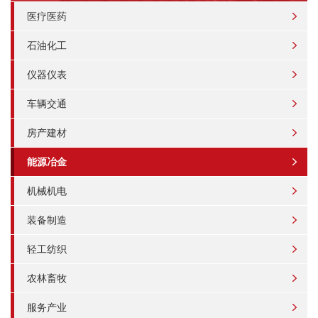
医疗医药
石油化工
仪器仪表
车辆交通
房产建材
能源冶金
机械机电
装备制造
轻工纺织
农林畜牧
服务产业