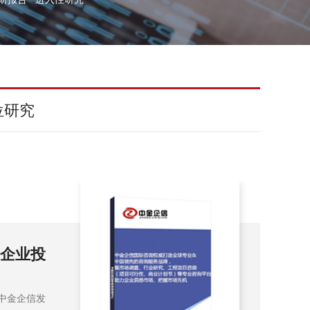
位研究
与企业投
20
询报
-中金企信发
202