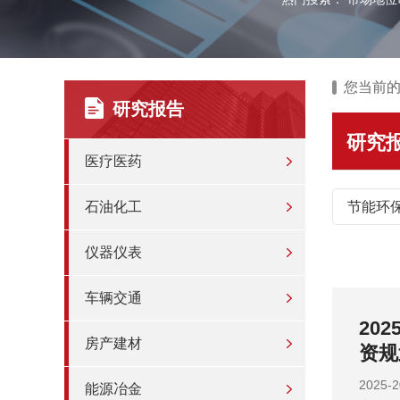
您当前
研究报告
研究
医疗医药
石油化工
节能环
仪器仪表
车辆交通
领域及
20
房产建材
资规
信发布
202
能源冶金