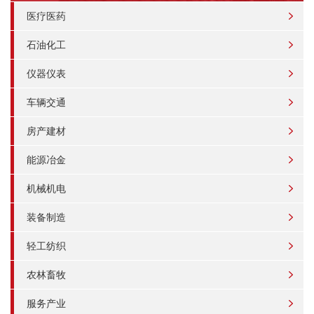
医疗医药
石油化工
仪器仪表
车辆交通
房产建材
能源冶金
机械机电
装备制造
轻工纺织
农林畜牧
服务产业