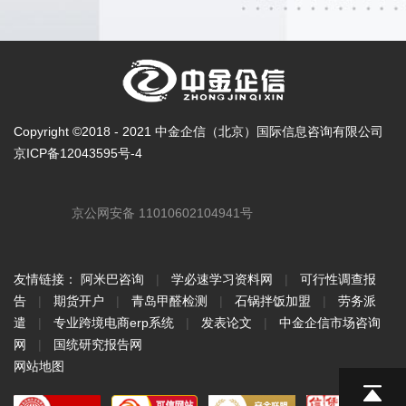
Copyright ©2018 - 2021 中金企信（北京）国际信息咨询有限公司
京ICP备12043595号-4
京公网安备 11010602104941号
友情链接：
阿米巴咨询
|
学必速学习资料网
|
可行性调查报
告
|
期货开户
|
青岛甲醛检测
|
石锅拌饭加盟
|
劳务派
遣
|
专业跨境电商erp系统
|
发表论文
|
中金企信市场咨询
网
|
国统研究报告网
网站地图