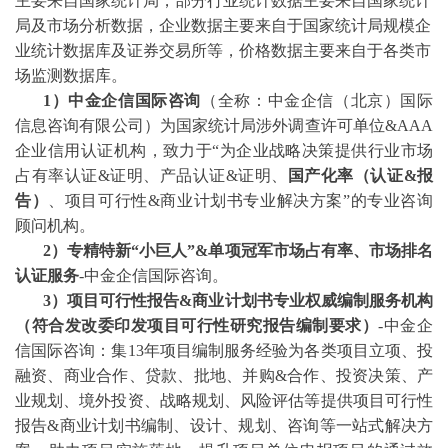
主要来自国家统计局，部分行业统计数据主要来自国家统计
局及市场分析数据，企业数据主要来自于国家统计局规模企
业统计数据库及证券交易所等，价格数据主要来自于各类市
场监测数据库。
1）中金企信国际咨询
（全称：中金企信（北京）国际
信息咨询有限公司）为国家统计局涉外调查许可单位
&AAA
企业信用认证机构，致力于“为企业战略决策提供行业
市场
占有率
认证
&证明、产品认证&证明、
国产化率（认证
&报
告）
、
项目可行性
&商业计划书专业解决方案”的专业咨询
顾问机构。
2
）专精特新
“小巨人”&单项冠军市场占有率、市场排名
认证服务
-中金企信国际咨询。
3
）项目可行性报告
&商业计划书专业权威编制服务机构
（符合发改委印发项目可行性研究报告编制要求）
-中金企
信国际咨询：集13年项目编制服务经验为各类项目立项、投
融资、商业合作、贷款、批地、并购&合作、投资决策、产
业规划、境外投资、战略规划、风险评估等提供项目可行性
报告&商业计划书编制、设计、规划、咨询等一站式解决方