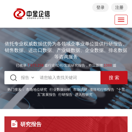
登录
注册
Toggl
navig
依托专业权威数据优势为各领域企事业单位提供行研报告、
销售数据、进出口数据、产业链数据、企业数据、排名数据
等咨询服务
已收录
7.973.258
篇行业/公司/宏观研究报告，昨日新增
1088
篇
热门搜索：
市场地位研究
行业数据分析
市场调研
项目可行性报告
“十五
五”发展报告
行研报告
进入性研究
研究报告