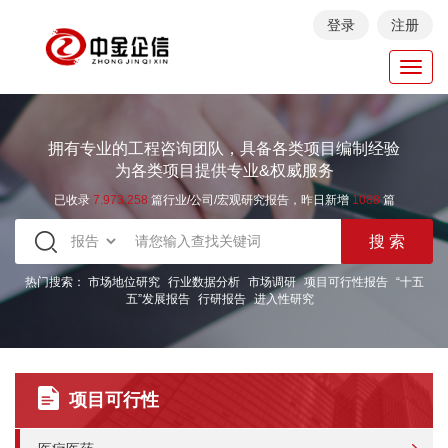
登录
注册
Toggl
navig
拥有专业的工程咨询团队，具备各类项目编制经验
为各类项目提供专业&权威服务
已收录
7.973.258
篇行业/公司/宏观研究报告，昨日新增
1088
篇
热门搜索：
市场地位研究
行业数据分析
市场调研
项目可行性报告
“十五
五”发展报告
行研报告
进入性研究
项目可行性