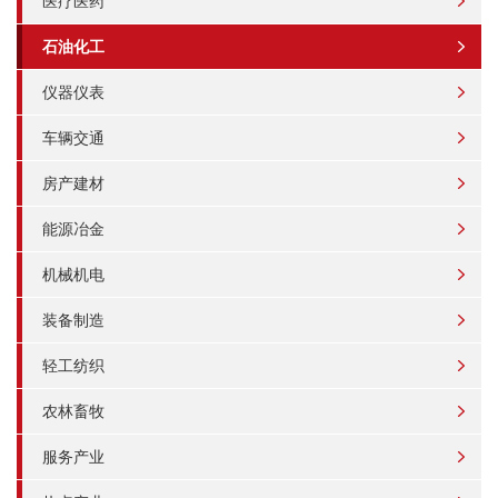
医疗医药
石油化工
仪器仪表
车辆交通
房产建材
能源冶金
机械机电
装备制造
轻工纺织
农林畜牧
服务产业