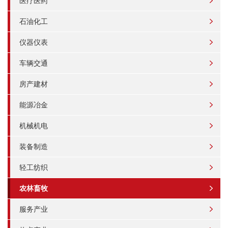
医疗医药
石油化工
仪器仪表
车辆交通
房产建材
能源冶金
机械机电
装备制造
轻工纺织
农林畜牧
服务产业