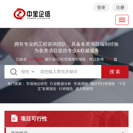
登录
注册
Toggl
navig
拥有专业的工程咨询团队，具备各类项目编制经验
为各类项目提供专业&权威服务
已收录
7.973.258
篇行业/公司/宏观研究报告，昨日新增
1088
篇
热门搜索：
市场地位研究
行业数据分析
市场调研
项目可行性报告
“十五
五”发展报告
行研报告
进入性研究
项目可行性