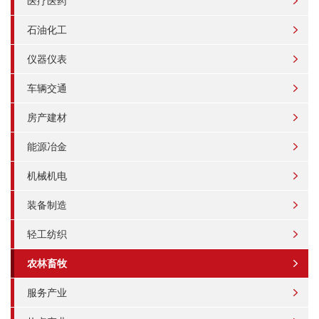
医疗医药
石油化工
仪器仪表
车辆交通
房产建材
能源冶金
机械机电
装备制造
轻工纺织
农林畜牧
服务产业