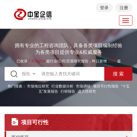
登录
注册
Toggl
navig
拥有专业的工程咨询团队，具备各类项目编制经验
为各类项目提供专业&权威服务
已收录
7.973.258
篇行业/公司/宏观研究报告，昨日新增
1088
篇
热门搜索：
市场地位研究
行业数据分析
市场调研
项目可行性报告
“十五
五”发展报告
行研报告
进入性研究
项目可行性