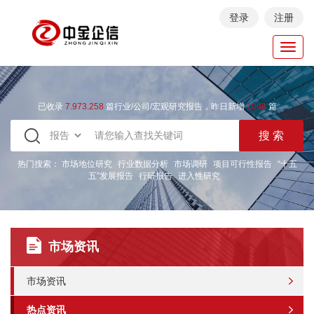
登录
注册
Toggl
navig
已收录
7.973.258
篇行业/公司/宏观研究报告，昨日新增
1088
篇
热门搜索：
市场地位研究
行业数据分析
市场调研
项目可行性报告
“十五
五”发展报告
行研报告
进入性研究
市场资讯
市场资讯
热点资讯