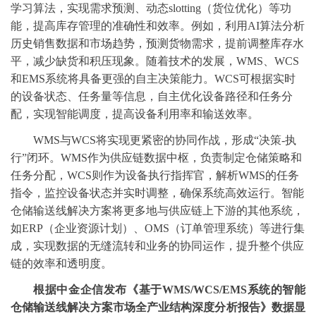
学习算法，实现需求预测、动态slotting（货位优化）等功
能，提高库存管理的准确性和效率。例如，利用AI算法分析
历史销售数据和市场趋势，预测货物需求，提前调整库存水
平，减少缺货和积压现象。随着技术的发展，WMS、WCS
和EMS系统将具备更强的自主决策能力。WCS可根据实时
的设备状态、任务量等信息，自主优化设备路径和任务分
配，实现智能调度，提高设备利用率和输送效率。
WMS与WCS将实现更紧密的协同作战，形成
“
决策
-执
行
”
闭环。
WMS作为供应链数据中枢，负责制定仓储策略和
任务分配，WCS则作为设备执行指挥官，解析WMS的任务
指令，监控设备状态并实时调整，确保系统高效运行。智能
仓储输送线解决方案将更多地与供应链上下游的其他系统，
如ERP（企业资源计划）、OMS（订单管理系统）等进行集
成，实现数据的无缝流转和业务的协同运作，提升整个供应
链的效率和透明度。
根据中金企信发布《
基于
WMS/WCS/EMS系统的智能
仓储输送线解决方案市场全产业结构深度分析报告
》数据显