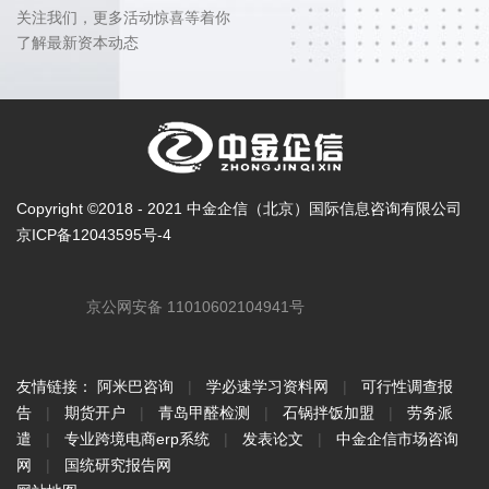
关注我们，更多活动惊喜等着你
了解最新资本动态
Copyright ©2018 - 2021 中金企信（北京）国际信息咨询有限公司
京ICP备12043595号-4
京公网安备 11010602104941号
友情链接：
阿米巴咨询
|
学必速学习资料网
|
可行性调查报
告
|
期货开户
|
青岛甲醛检测
|
石锅拌饭加盟
|
劳务派
遣
|
专业跨境电商erp系统
|
发表论文
|
中金企信市场咨询
网
|
国统研究报告网