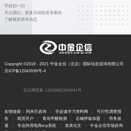
手机扫一扫
关注我们，更多活动惊喜等着你
了解最新资本动态
Copyright ©2018 - 2021 中金企信（北京）国际信息咨询有限公司
京ICP备12043595号-4
京公网安备 11010602104941号
友情链接：
阿米巴咨询
|
学必速学习资料网
|
可行性调查报
告
|
期货开户
|
青岛甲醛检测
|
石锅拌饭加盟
|
劳务派
遣
|
专业跨境电商erp系统
|
发表论文
|
中金企信市场咨询