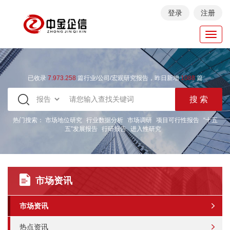
登录
注册
Toggl
navig
已收录
7.973.258
篇行业/公司/宏观研究报告，昨日新增
1088
篇
热门搜索：
市场地位研究
行业数据分析
市场调研
项目可行性报告
“十五
五”发展报告
行研报告
进入性研究
市场资讯
市场资讯
热点资讯