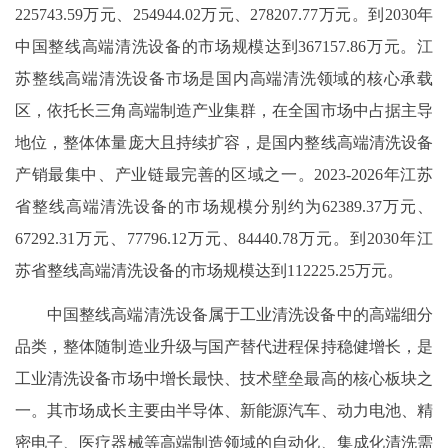
225743.59
万元、
254944.02
万元
、
278207.77
万元
。到
20
30
年
中国整线高端清洗设备的市场规模达到
367157.86
万元。江
苏整线高端清洗设备市场是国内高端清洗领域的核心承载
区，依托长三角高端制造产业集群，在全国市场中占据主导
地位，整体体量庞大且持续扩容，是国内整线高端清洗设备
产销最集中、产业链最完善的区域之一。
202
3-
202
6
年江苏
省整线高端清洗设备的市场规模
分别
约为
62389.37万元
、
67292.31万元、77796.12
万元
、
84440.78
万元
。到
20
30
年江
苏省整线高端清洗设备的市场规模达到
112225.25万
元。
中国整线高端清洗设备属于工业清洗设备中的高端细分
品类，整体随制造业升级与国产替代进程保持稳健增长，是
工业清洗设备市场中增长最快、技术壁垒最高的核心板块之
一。其市场成长主要由半导体、新能源汽车、动力电池、精
密电子、医疗器械等高端制造领域的自动化、集成化清洗需