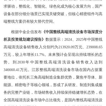
求驱动，整线化、智能化、绿色化成为核心发展方向，国产
设备在部分细分场景已实现关键突破，但核心精密组件与高
端整线方案仍有较大替代空间。
‌根据
中金企信
发布
《中国整线高端清洗设备市场深度分
析及投资规划建议报告》
数据显示
：
2024、2025
年中国整线
高端清洗设备销售收入
分别
约为
213920.09万元、239008.65
万元，较上年增长
11.7%
。未来预计会呈现出持续增长的态
势。到
20
30
年中国整线高端清洗设备销售收入达到
346660.41
万元。江苏整线高端清洗设备市场在国内占据重
要地位，依托长三角高端制造业集群优势，聚焦半导体、新
能源、精密电子等核心领域，形成了从研发、制造到集成服
务的完整产业链，市场销售收入持续保持稳健增长态势，在
全国高端清洗设备市场中占比领先，是国内整线高端清洗设