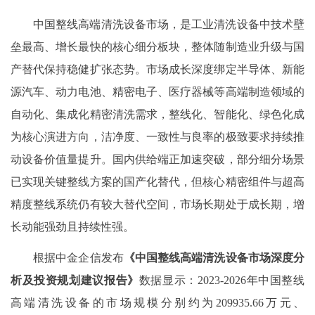
中国整线高端清洗设备市场，是工业清洗设备中技术壁
垒最高、增长最快的核心细分板块，整体随制造业升级与国
产替代保持稳健扩张态势。市场成长深度绑定半导体、新能
源汽车、动力电池、精密电子、医疗器械等高端制造领域的
自动化、集成化精密清洗需求，整线化、智能化、绿色化成
为核心演进方向，洁净度、一致性与良率的极致要求持续推
动设备价值量提升。国内供给端正加速突破，部分细分场景
已实现关键整线方案的国产化替代，但核心精密组件与超高
精度整线系统仍有较大替代空间，市场长期处于成长期，增
长动能强劲且持续性强。
‌根据
中金企信
发布
《中国整线高端清洗设备市场深度分
析及投资规划建议报告》
数据显示
：
202
3-
202
6
年中国整线
高端清洗设备的市场规模
分别
约为
209935.66万元、