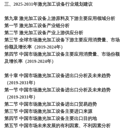
三、
2025-2031
年
激光加工设备
行业规划建议
第九章
激光加工设备
上游原料及下游主要应用领域分析
第一节
激光加工设备
产业链分析
第二节
激光加工设备
产业上游供应分析
第三节
全球市场
激光加工设备
下游主要应用消费量、市场
份额及增长率（
2019-20
2
4
年）
第四节
中国市场
激光加工设备
主要应用消费量、市场份额
及增长率（
2019-20
2
4
年）
第十章
中国市场
激光加工设备
进出口分析及未来趋势
（
2019-2031
年）
第一节
中国市场
激光加工设备
进出口分析及未来趋势
（
2019-2031
年）
第二节
中国市场
激光加工设备
进出口贸易趋势
第三节
中国市场
激光加工设备
主要进口来源
第四节
中国市场
激光加工设备
主要出口目的地
第五节
中国市场未来发展的有利因素、不利因素分析