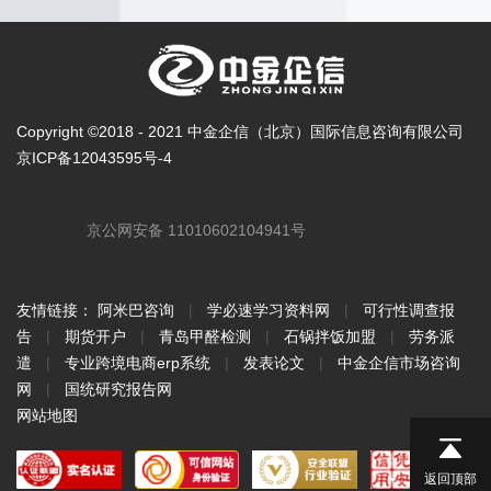
Copyright ©2018 - 2021 中金企信（北京）国际信息咨询有限公司
京ICP备12043595号-4
京公网安备 11010602104941号
友情链接：
阿米巴咨询
|
学必速学习资料网
|
可行性调查报
告
|
期货开户
|
青岛甲醛检测
|
石锅拌饭加盟
|
劳务派
遣
|
专业跨境电商erp系统
|
发表论文
|
中金企信市场咨询
网
|
国统研究报告网
网站地图
返回顶部