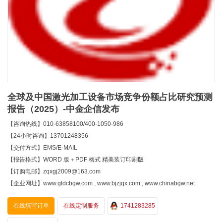
全球及中国激光加工设备市场竞争份额占比研究预测
报告（2025）-中金企信发布
【咨询热线】010-63858100/400-1050-986
【24小时咨询】13701248356
【交付方式】EMS/E-MAIL
【报告格式】WORD 版＋PDF 格式 精美装订印刷版
【订购电邮】zqxgj2009@163.com
【企业网址】www.gtdcbgw.com , www.bjzjqx.com , www.chinabgw.net
在线填写订单
在线定制服务
1741283285