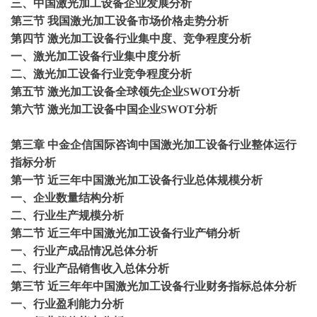
三、中国
激光加工设备
企
业发展分析
第三节
我国
激光加工设备
市场价格走势分析
第四节
激光加工设备
行业集中度、竞争程度分析
一、
激光加工设备
行业集中度分析
二、
激光加工设备
行业竞争程度分析
第五节
激光加工设备
全球领先企业
SWOT分析
第六节
激光加工设备
中国企业
SWOT分析
第三章
中金企信国际咨询
中国
激光加工设备
行业整体运行
指标分析
第一节
近三
年中国
激光加工设备
行业总体规模分析
一、企业数量结构分析
二、行业生产规模分析
第二节
近三
年中国
激光加工设备
行业产销分析
一、行业产成品情况总体分析
二、行业产品销售收入总体分析
第三节
近三
年年中国
激光加工设备
行业财务指标总体分析
一、行业盈利能力分析