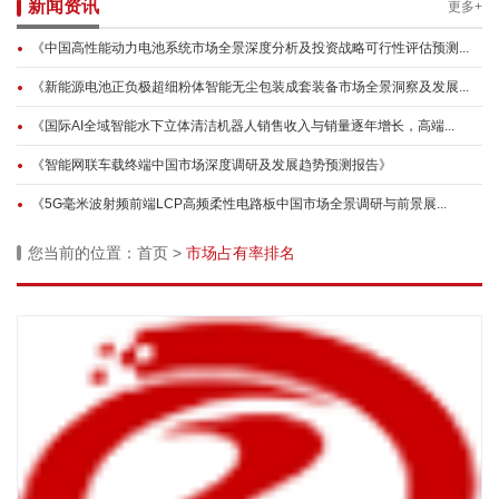
新闻资讯
更多+
《中国高性能动力电池系统市场全景深度分析及投资战略可行性评估预测...
《新能源电池正负极超细粉体智能无尘包装成套装备市场全景洞察及发展...
《国际AI全域智能水下立体清洁机器人销售收入与销量逐年增长，高端...
《智能网联车载终端中国市场深度调研及发展趋势预测报告》
《5G毫米波射频前端LCP高频柔性电路板中国市场全景调研与前景展...
您当前的位置：
首页
>
市场占有率排名