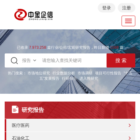
登录
注册
Toggl
navig
已收录
7.973.258
篇行业/公司/宏观研究报告，昨日新增
1088
篇
热门搜索：
市场地位研究
行业数据分析
市场调研
项目可行性报告
“十五
五”发展报告
行研报告
进入性研究
研究报告
医疗医药
石油化工