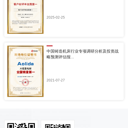
2025-02-25
中国铸造机床行业专项调研分析及投资战
略预测评估报...
2021-07-27