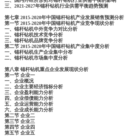
二、国内外经济形势对锚杆钻机行业供需平衡的影响
三、2021-2027年锚杆钻机行业供需平衡趋势预测
第七章 2015-2020年中国锚杆钻机产业发展销售预测分析
第一节 2015-2020年中国锚杆钻机产业竞争现状分析
一、锚杆钻机中外竞争力对比分析
二、锚杆钻机技术竞争分析
三、锚杆钻机品牌竞争分析
第二节 2015-2020年中国锚杆钻机产业集中度分析
一、锚杆钻机生产企业集中分布
二、锚杆钻机市场集中度分析
第八章 锚杆钻机重点企业发展现状分析
第一节 企业一
一、企业概况
二、企业主要经济指标分析
三、企业盈利能力分析
四、企业偿债能力分析
五、企业运营能力分析
六、企业成长能力分析
第二节 企业二
第三节 企业三
第四节 企业四
第五节 企业五