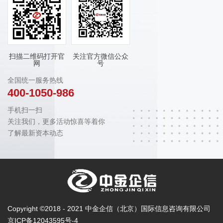
扫描二维码打开官
关注官方微信公众
网
号
全国统一服务热线
400-1050-986
手机扫一扫
关注我们，更多活动惊喜等着你
了解最新资本动态
Copyright ©2018 - 2021 中金企信（北京）国际信息咨询有限公司
京ICP备12043595号-4