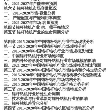
五、2021-2027年产能未来预测
第六节 锚杆钻机市场容量概况
一、 2015-2020市场-容量分析
二、 产能配置与产能利用率调查
三、2021-2027年市场-容量预测
第四节锚杆钻机产业-供、需平衡情况
第五节 锚杆钻机产业的生命周期分析
第四章 2015-2020年中国锚杆钻机行业市场现状分析
第一节 2015-2020年中国锚杆钻机市场规模分析
一、2015-2020年中国锚杆钻机行业市场规模及增速
二、中国锚杆钻机行业市场饱和度
三、国内外经济形势对锚杆钻机行业市场规模的影响
四、2021-2027年中国锚杆钻机行业市场规模及增速预测
第二节 2015-2020年中国锚杆钻机市场结构和价格走势分析
一、2015-2020年中国锚杆钻机市场结构和价格走势概述
二、2015-2020年中国锚杆钻机市场结构分析
三、2015-2020年中国锚杆钻机市场价格走势分析
第三节 2015-2020年中国锚杆钻机市场特点分析
一、锚杆钻机行业所处生命周期
二、技术变革与行业革新对锚杆钻机行业的影响
三、锚杆钻机差异化分析
第四节 2015-2020年中国锚杆钻机区域市场动态分析