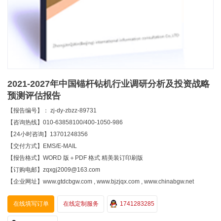
2021-2027年中国锚杆钻机行业调研分析及投资战略
预测评估报告
【报告编号】： zj-dy-zbzz-89731
【咨询热线】010-63858100/400-1050-986
【24小时咨询】13701248356
【交付方式】EMS/E-MAIL
【报告格式】WORD 版＋PDF 格式 精美装订印刷版
【订购电邮】zqxgj2009@163.com
【企业网址】www.gtdcbgw.com , www.bjzjqx.com , www.chinabgw.net
在线填写订单
在线定制服务
1741283285