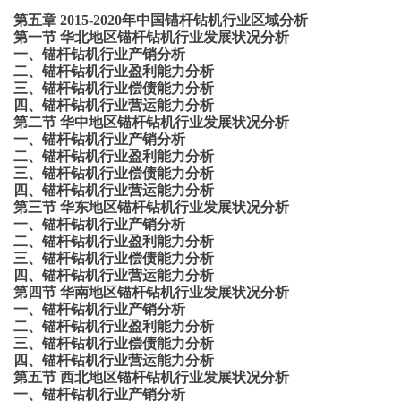
第五章 2015-2020年中国锚杆钻机行业区域分析
第一节 华北地区锚杆钻机行业发展状况分析
一、锚杆钻机行业产销分析
二、锚杆钻机行业盈利能力分析
三、锚杆钻机行业偿债能力分析
四、锚杆钻机行业营运能力分析
第二节 华中地区锚杆钻机行业发展状况分析
一、锚杆钻机行业产销分析
二、锚杆钻机行业盈利能力分析
三、锚杆钻机行业偿债能力分析
四、锚杆钻机行业营运能力分析
第三节 华东地区锚杆钻机行业发展状况分析
一、锚杆钻机行业产销分析
二、锚杆钻机行业盈利能力分析
三、锚杆钻机行业偿债能力分析
四、锚杆钻机行业营运能力分析
第四节 华南地区锚杆钻机行业发展状况分析
一、锚杆钻机行业产销分析
二、锚杆钻机行业盈利能力分析
三、锚杆钻机行业偿债能力分析
四、锚杆钻机行业营运能力分析
第五节 西北地区锚杆钻机行业发展状况分析
一、锚杆钻机行业产销分析