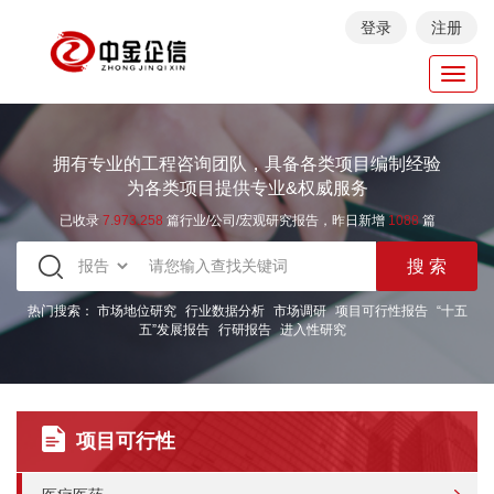
登录
注册
Toggl
navig
拥有专业的工程咨询团队，具备各类项目编制经验
为各类项目提供专业&权威服务
已收录
7.973.258
篇行业/公司/宏观研究报告，昨日新增
1088
篇
热门搜索：
市场地位研究
行业数据分析
市场调研
项目可行性报告
“十五
五”发展报告
行研报告
进入性研究
项目可行性