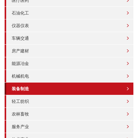
医疗医药
石油化工
仪器仪表
车辆交通
房产建材
能源冶金
机械机电
装备制造
轻工纺织
农林畜牧
服务产业