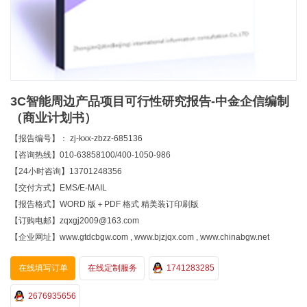
3C智能周边产品项目可行性研究报告-中金企信编制
（商业计划书）
【报告编号】： zj-kxx-zbzz-685136
【咨询热线】010-63858100/400-1050-986
【24小时咨询】13701248356
【交付方式】EMS/E-MAIL
【报告格式】WORD 版＋PDF 格式 精美装订印刷版
【订购电邮】zqxgj2009@163.com
【企业网址】www.gtdcbgw.com , www.bjzjqx.com , www.chinabgw.net
在线填写订单
在线定制服务
1741283285
2676935656