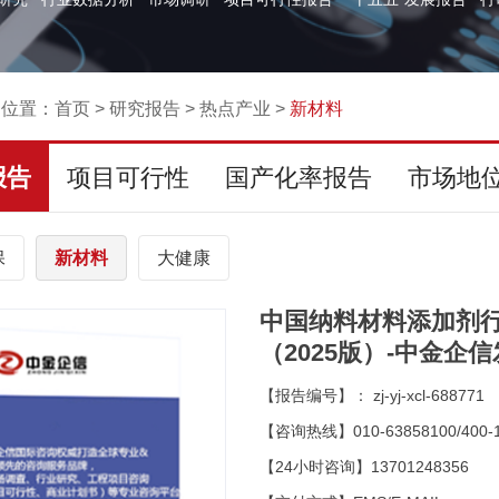
的位置：
首页
>
研究报告
>
热点产业
>
新材料
报告
项目可行性
国产化率报告
市场地
保
新材料
大健康
中国纳料材料添加剂
（2025版）-中金企
【报告编号】： zj-yj-xcl-688771
【咨询热线】010-63858100/400-1
【24小时咨询】13701248356