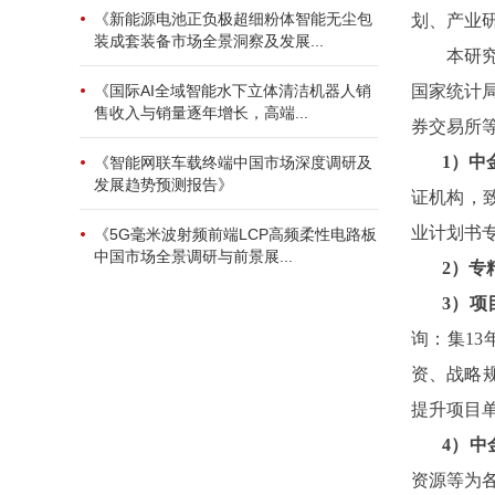
《新能源电池正负极超细粉体智能无尘包
划、产业
装成套装备市场全景洞察及发展...
本研
国家统计
《国际AI全域智能水下立体清洁机器人销
售收入与销量逐年增长，高端...
券交易所
1）中
《智能网联车载终端中国市场深度调研及
发展趋势预测报告》
证机构，
业计划书
《5G毫米波射频前端LCP高频柔性电路板
中国市场全景调研与前景展...
2
）专
3
）项
询：集1
资、战略
提升项目
4）中
资源等为