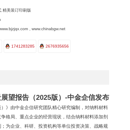
式 精美装订印刷版
m
.bjzjqx.com , www.chinabgw.net
1741283285
2676935656
望报告（2025版）-中金企信发布
版
）
》由
中金企信
研究团队精心研究编制，对纳料材料
竞争格局、重点企业的经营现状，结合纳料材料添加剂
判；为企业、科研、投资机构等单位投资决策、战略规