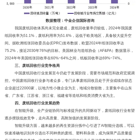
数据整理：中金企信国际咨询
我国废纸回收体系尚未完全建成，废纸回收量率仍较低，
2024年我国废
纸回收率为51.1%，废纸利用率为51.6%，远低于欧美地区，具备较大提升空
间。据欧洲纸张回收委员会(EPRC)发布数据，欧盟2024年纸张回收率达
75.2%，接近2030年76%的目标。美国林业与造纸协会（AF&PA）数据显示，
2024年年美国纸张回收率在60%~64%之间，纸板回收率达69%~74%。
三、
废纸回收行业
竞争格局
中国废纸回收行业发展至今仍处于发展阶段，需要市场规范和政府宏观调
控。中国废纸回收行业参与者众多，专门从事废纸回收且处于开业或续存状态
企业超过
22000家，以地方性小微企业为主，地域分散较散，主要集中在山东
省、广东省、江苏省、浙江省、福建省等造纸和纸类消费大省为主。
四、废纸回收行业发展趋势
在智能升级、全产业链协同与标准提升的共同驱动下，废纸回收行业有望
逐步摆脱低效竞争，走向高质量、高附加值的发展新阶段。
智能升级方面，越来越多的再生资源分拣中心引进了
AI智能分选线，可以
快速准确地识别并分选出不同种类的废纸、塑料和杂质，成为保障产品质量提