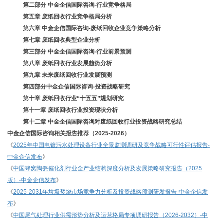
第二部分
中金企信国际咨询
-行业竞争格局
第五章
废纸回收行业竞争格局分析
第六章
中金企信国际咨询
-废纸回收企业竞争策略分析
第七章
废纸回收典型企业分析
第三部分
中金企信国际咨询
-行业前景预测
第八章
废纸回收行业发展趋势分析
第九章
未来废纸回收行业发展预测
第四部分中金企信国际咨询
-投资战略研究
第十章
废纸回收行业
“十五五”规划研究
第十一章
废纸回收行业投资现状分析
第十二章
中金企信国际咨询对废纸回收行业投资战略研究总结
中金企信国际咨询相关报告推荐（
2025-2026）
《
2025年中国电镀污水处理设备行业全景监测调研及竞争战略可行性评估报告-
中金企信发布
》
《
中国蜂窝陶瓷催化剂行业全产业结构深度分析及发展策略研究报告（
2025
版）-中金企信发布
》
《
2025-2031年垃圾焚烧市场竞争力分析及投资战略预测研发报告-中金企信发
布
》
《
中国尾气处理行业供需形势分析及运营格局专项调研报告（
2026-2032）-中