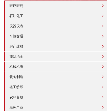
医疗医药
石油化工
仪器仪表
车辆交通
房产建材
能源冶金
机械机电
装备制造
轻工纺织
农林畜牧
服务产业