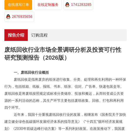
在线填写订单
在线定制服务
1741283285
2676935656
报告介绍
订购流程
废纸回收行业市场全景调研分析及投资可行性
研究预测报告（2026版）
一、
废纸回收行业
概括
废纸回收是指将废弃的纸张进行收集、分类、处理和再生利用的一种环保
行为，包括纸箱、纸板、报纸、书本、纸张、信封、广告单、快递包装盒等。
废纸回收是将废纸按照规定或标准分类储存、投放和搬运，从而转变成公共资
源的一系列活动的总称，其生产环节主要包括废纸收集、回收、打包和再利用
四个环节。
近年来，我国十分重视废纸回收行业的发展，相继发布《国务院关于加快
建立健全绿色低碳循环发展经济体系的指导意见》《
“十四五”循环经济发展规
划》《2030年前碳达峰行动方案》等一系列利好政策。在政策推动下，我国废