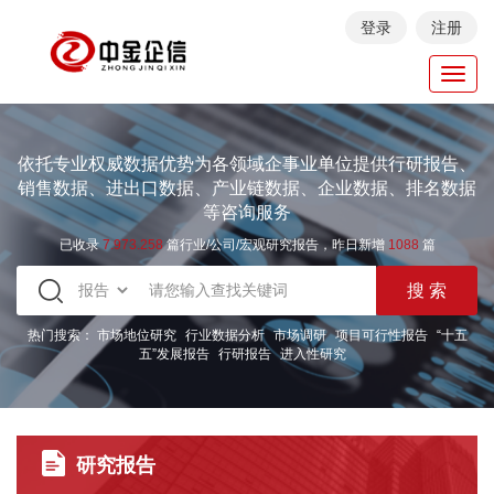
登录
注册
Toggl
navig
依托专业权威数据优势为各领域企事业单位提供行研报告、
销售数据、进出口数据、产业链数据、企业数据、排名数据
等咨询服务
已收录
7.973.258
篇行业/公司/宏观研究报告，昨日新增
1088
篇
热门搜索：
市场地位研究
行业数据分析
市场调研
项目可行性报告
“十五
五”发展报告
行研报告
进入性研究
研究报告