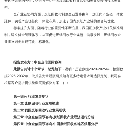
升运营效率的关键，这也将推动中国废纸回收行业从劳动密集型转向技术密集
型。
全产业链协同方面，废纸回收与制浆企业逐步由单一加工向产业链一体化
延伸，实现产业链纵向一体化布局，加速了国内废纸产业链的整合与优化。
标准提升方面，随着行业的重要性不断凸显，我国正加快产业相关标准研
制，建立健全管理体系，从而促进废纸回收行业规范、健康发展。废纸回收企
业将逐渐走向规范化、标准化。
报告发布方：中金企信国际咨询
此报告共计十个章节，总览如下
（说明：历史数据
2020-2025年，预测数
据2026-2032年。此报告为常规版研报如有更多特定需求可选择定制，我司会
根据客户需求提供整套完善解决方案。）
：
第一部分
行业发展现状
第一章
废纸回收行业发展概述
第二章
我国废纸回收行业发展现状
第三章
中金企信国际咨询
-废纸回收产业经济运行分析
第四章
中金企信国际咨询
-中国废纸回收各地区供需分析