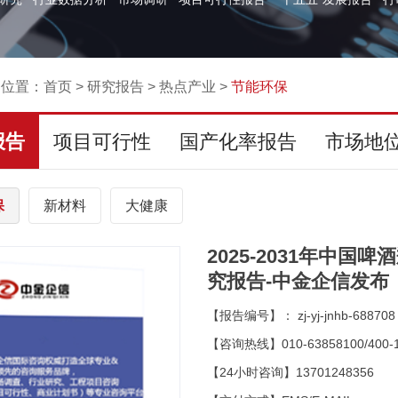
的位置：
首页
>
研究报告
>
热点产业
>
节能环保
报告
项目可行性
国产化率报告
市场地
保
新材料
大健康
2025-2031年中
究报告-中金企信发布
【报告编号】： zj-yj-jnhb-688708
【咨询热线】010-63858100/400-1
【24小时咨询】13701248356