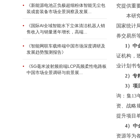
《新能源电池正负极超细粉体智能无尘包
究提供重
装成套装备市场全景洞察及发展...
本研
国家统计
《国际AI全域智能水下立体清洁机器人销
售收入与销量逐年增长，高端...
券交易所
1）中
《智能网联车载终端中国市场深度调研及
发展趋势预测报告》
证机构，
业计划书
《5G毫米波射频前端LCP高频柔性电路板
中国市场全景调研与前景展...
2
）专
3
）项
询：集1
资、战略
提升项目
4）中
资源等为