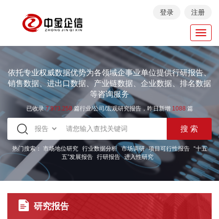
登录
注册
Toggl
navig
依托专业权威数据优势为各领域企事业单位提供行研报告、
销售数据、进出口数据、产业链数据、企业数据、排名数据
等咨询服务
已收录
7.973.258
篇行业/公司/宏观研究报告，昨日新增
1088
篇
热门搜索：
市场地位研究
行业数据分析
市场调研
项目可行性报告
“十五
五”发展报告
行研报告
进入性研究
研究报告