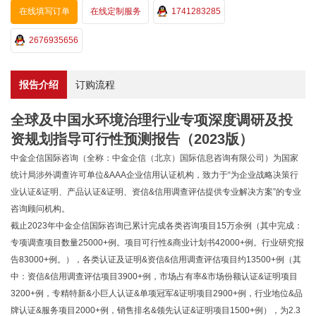
在线填写订单
在线定制服务
1741283285
2676935656
报告介绍
订购流程
全球及中国水环境治理行业专项深度调研及投
资规划指导可行性预测报告（2023版）
中金企信国际咨询（全称：中金企信（北京）国际信息咨询有限公司）为国家
统计局涉外调查许可单位&AAA企业信用认证机构，致力于“为企业战略决策行
业认证&证明、产品认证&证明、资信&信用调查评估提供专业解决方案”的专业
咨询顾问机构。
截止2023年中金企信国际咨询已累计完成各类咨询项目15万余例（其中完成：
专项调查项目数量25000+例。项目可行性&商业计划书42000+例。行业研究报
告83000+例。），各类认证及证明&资信&信用调查评估项目约13500+例（其
中：资信&信用调查评估项目3900+例，市场占有率&市场份额认证&证明项目
3200+例，专精特新&小巨人认证&单项冠军&证明项目2900+例，行业地位&品
牌认证&服务项目2000+例，销售排名&领先认证&证明项目1500+例），为2.3