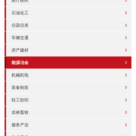
医疗医药
石油化工
仪器仪表
车辆交通
房产建材
能源冶金
机械机电
装备制造
轻工纺织
农林畜牧
服务产业