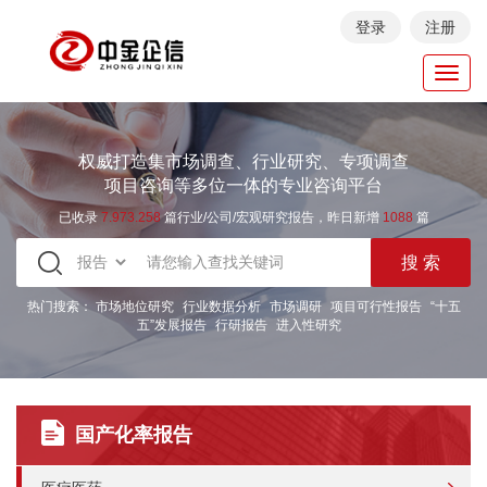
登录
注册
Toggl
navig
权威打造集市场调查、行业研究、专项调查
项目咨询等多位一体的专业咨询平台
已收录
7.973.258
篇行业/公司/宏观研究报告，昨日新增
1088
篇
热门搜索：
市场地位研究
行业数据分析
市场调研
项目可行性报告
“十五
五”发展报告
行研报告
进入性研究
国产化率报告