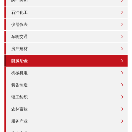
医疗医药
石油化工
仪器仪表
车辆交通
房产建材
能源冶金
机械机电
装备制造
轻工纺织
农林畜牧
服务产业