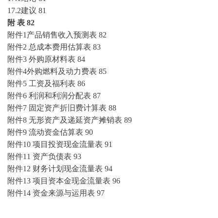
17.2建议
81
附
表
82
附件
1产品销售收入预测表
82
附件
2 总成本费用估算表
83
附件
3 外购原材料表
84
附件
4外购燃料及动力费表
85
附件
5 工资及福利表
86
附件
6 利润和利润分配表
87
附件
7 固定资产折旧费计算表
88
附件
8 无形资产及递延资产摊销表
89
附件
9 流动资金估算表
90
附件
10 项目投资现金流量表
91
附件
11 资产负债表
93
附件
12 财务计划现金流量表
94
附件
13 项目资本金现金流量表
96
附件
14 资金来源与运用表
97