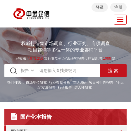
登录
注册
Toggl
navig
权威打造集市场调查、行业研究、专项调查
项目咨询等多位一体的专业咨询平台
已收录
7.973.258
篇行业/公司/宏观研究报告，昨日新增
1088
篇
热门搜索：
市场地位研究
行业数据分析
市场调研
项目可行性报告
“十五
五”发展报告
行研报告
进入性研究
国产化率报告