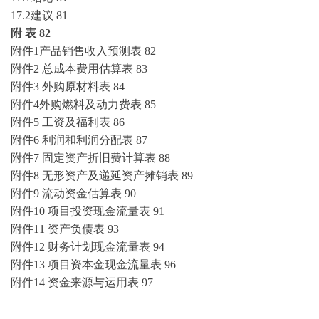
17.2建议
81
附
表
82
附件
1产品销售收入预测表
82
附件
2 总成本费用估算表
83
附件
3 外购原材料表
84
附件
4外购燃料及动力费表
85
附件
5 工资及福利表
86
附件
6 利润和利润分配表
87
附件
7 固定资产折旧费计算表
88
附件
8 无形资产及递延资产摊销表
89
附件
9 流动资金估算表
90
附件
10 项目投资现金流量表
91
附件
11 资产负债表
93
附件
12 财务计划现金流量表
94
附件
13 项目资本金现金流量表
96
附件
14 资金来源与运用表
97