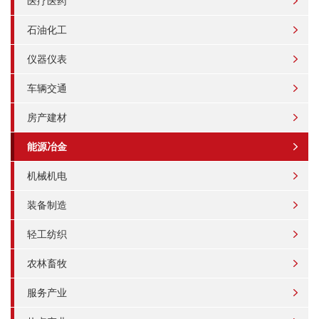
医疗医药
石油化工
仪器仪表
车辆交通
房产建材
能源冶金
机械机电
装备制造
轻工纺织
农林畜牧
服务产业