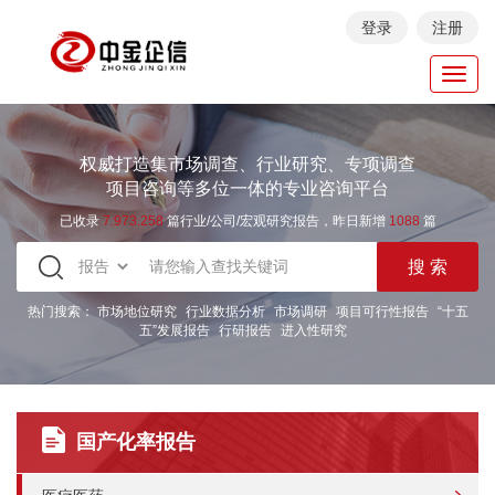
登录
注册
Toggl
navig
权威打造集市场调查、行业研究、专项调查
项目咨询等多位一体的专业咨询平台
已收录
7.973.258
篇行业/公司/宏观研究报告，昨日新增
1088
篇
热门搜索：
市场地位研究
行业数据分析
市场调研
项目可行性报告
“十五
五”发展报告
行研报告
进入性研究
国产化率报告